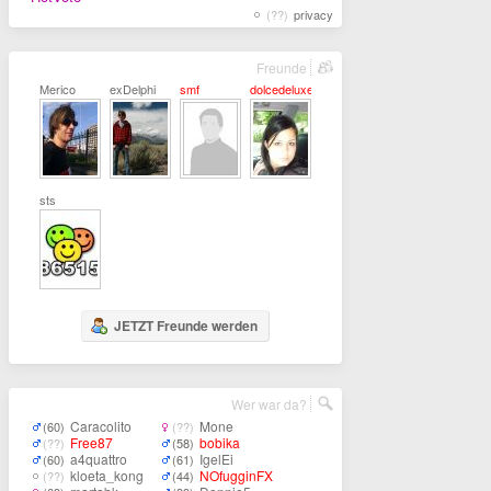
(??)
privacy
Freunde
Merico
exDelphi
smf
dolcedeluxe19
sts
JETZT Freunde werden
Wer war da?
Caracolito
Mone
(60)
(??)
Free87
bobika
(??)
(58)
a4quattro
IgelEi
(60)
(61)
kloeta_kong
NOfugginFX
(??)
(44)