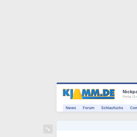
Nickp
Portal (
3.
News
Forum
Schlaufuchs
Com