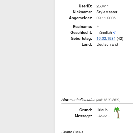
UserID:
263411
Nickname:
StyleMaster
Angemeldet:
09.11.2006
Realname:
F
Geschlecht:
männlich
Geburtstag:
16.02.1984
(42)
Land:
Deutschland
Abwesenheitsmodus
(seit 12.02.2009)
Grund:
Urlaub
Message:
- keine -
Online Status