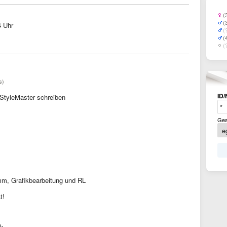
(
(
4 Uhr
(
(
(
s)
ID/
StyleMaster schreiben
Ges
m, Grafikbearbeitung und RL
t!
ik