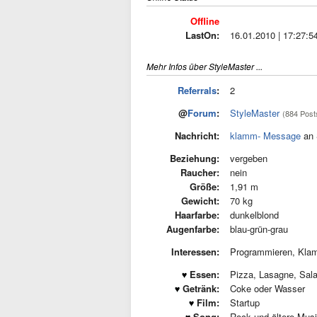
Offline
LastOn:
16.01.2010 | 17:27:5
Mehr Infos über StyleMaster ...
Referrals
:
2
@
Forum
:
StyleMaster
(884 Post
Nachricht:
klamm- Message
an 
Beziehung:
vergeben
Raucher:
nein
Größe:
1,91 m
Gewicht:
70 kg
Haarfarbe:
dunkelblond
Augenfarbe:
blau-grün-grau
Interessen:
Programmieren, Klam
Essen:
Pizza, Lasagne, Sala
Getränk:
Coke oder Wasser
Film:
Startup
Song:
Rock und ältere Mus