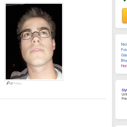
Nic
Fot
Gäs
Blo
Hot
Fotos
Sty
Un
Fre