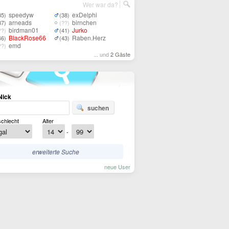
Wer war da?
speedyw
exDelphi
35)
(38)
arneads
birnchen
37)
(??)
birdman01
Jurko
??)
(41)
BlackRose66
Raben.Herz
46)
(43)
emd
??)
... und
2 Gäste
Nick
suchen
chlecht
Alter
-
erweiterte Suche
neue User