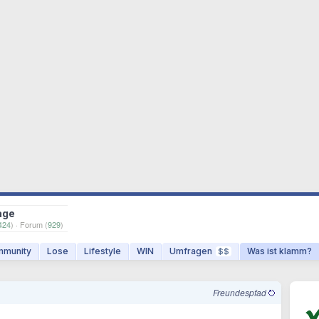
age
424
) · Forum (
929
)
munity
Lose
Lifestyle
WIN
Umfragen
Was ist klamm?
$$
Freundespfad