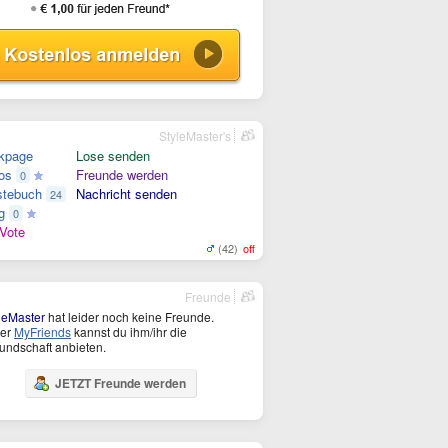
StyleMaster's
kpage
Lose senden
os
Freunde werden
0
tebuch
Nachricht senden
24
g
0
Vote
(42)
off
Freunde
leMaster
hat leider noch keine Freunde.
ter
MyFriends
kannst du ihm/ihr die
undschaft anbieten.
JETZT Freunde werden