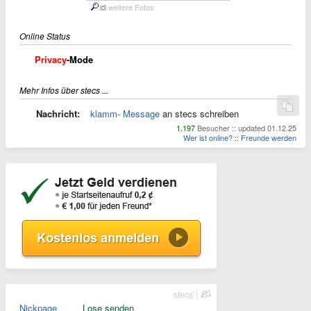
weitere Fotos
Online Status
Privacy
-Mode
Mehr Infos über stecs ...
Nachricht:
klamm- Message
an stecs schreiben
1.197
Besucher :: updated 01.12.25
Wer ist online?
::
Freunde werden
stecs'
Nickpage
Lose senden