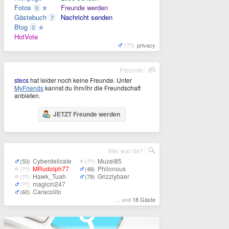
Fotos
Freunde werden
0
Gästebuch
Nachricht senden
7
Blog
0
HotVote
(??)
privacy
Freunde
stecs
hat leider noch keine Freunde. Unter
MyFriends
kannst du ihm/ihr die Freundschaft
anbieten.
JETZT Freunde werden
Wer war da?
Cyberdelicate
Muzel85
(53)
(??)
MRudolph77
Philonous
(??)
(48)
Hawk_Tuah
Grizzlybaer
(??)
(79)
magicm247
(??)
Caracolito
(60)
... und
18 Gäste