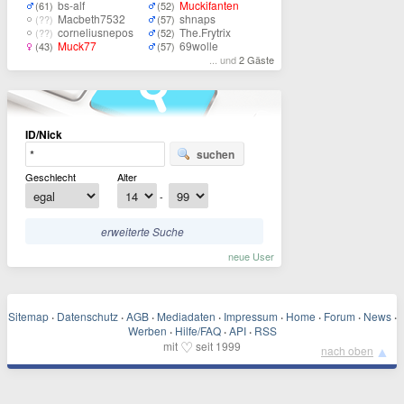
bs-alf
Muckifanten
(61)
(52)
Macbeth7532
shnaps
(??)
(57)
corneliusnepos
The.Frytrix
(??)
(52)
Muck77
69wolle
(43)
(57)
... und
2 Gäste
ID/Nick
suchen
Geschlecht
Alter
-
erweiterte Suche
neue User
Sitemap
·
Datenschutz
·
AGB
·
Mediadaten
·
Impressum
·
Home
·
Forum
·
News
·
Werben
·
Hilfe/FAQ
·
API
·
RSS
♡
mit
seit 1999
▲
nach oben