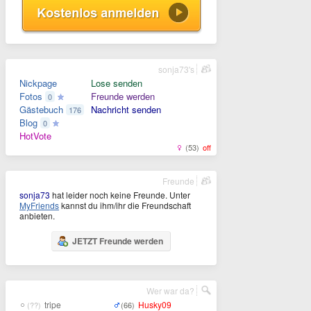
sonja73's
Nickpage
Lose senden
Fotos
Freunde werden
0
Gästebuch
Nachricht senden
176
Blog
0
HotVote
(53)
off
Freunde
sonja73
hat leider noch keine Freunde. Unter
MyFriends
kannst du ihm/ihr die Freundschaft
anbieten.
JETZT Freunde werden
Wer war da?
tripe
Husky09
(??)
(66)