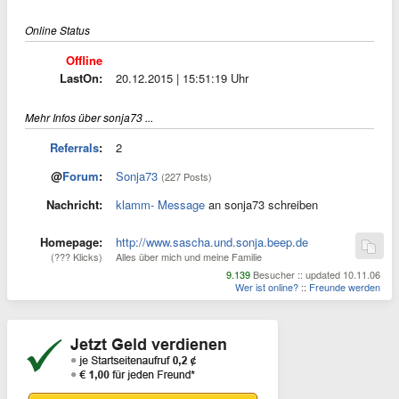
Online Status
Offline
LastOn:
20.12.2015 | 15:51:19 Uhr
Mehr Infos über sonja73 ...
Referrals
:
2
@
Forum
:
Sonja73
(227 Posts)
Nachricht:
klamm- Message
an sonja73 schreiben
Homepage:
http://www.sascha.und.sonja.beep.de
(??? Klicks)
Alles über mich und meine Familie
9.139
Besucher :: updated 10.11.06
Wer ist online?
::
Freunde werden