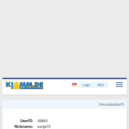
Login
NEU
Freundespfad
UserID:
32803
Nickname:
sonja73