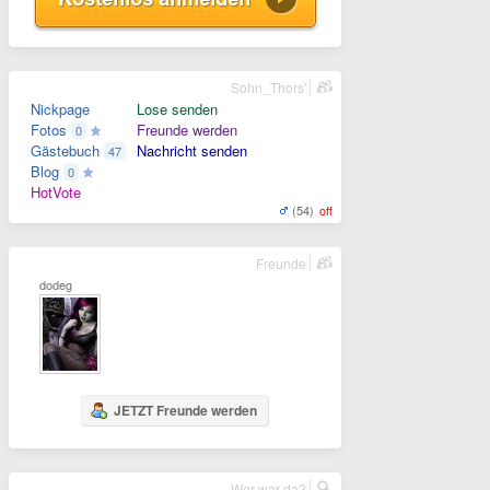
Sohn_Thors'
Nickpage
Lose senden
Fotos
Freunde werden
0
Gästebuch
Nachricht senden
47
Blog
0
HotVote
(54)
off
Freunde
dodeg
JETZT Freunde werden
Wer war da?