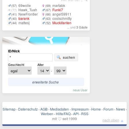
69wolle
martabk
(57)
(69)
Hawk_Tuah
Funki7
(??)
(67)
NewFrontier
angel59911
(41)
(66)
barank
coolschmitty
(40)
(63)
mattesj
Muckifanten
(44)
(52)
... und
3 Gäste
ID/Nick
suchen
Geschlecht
Alter
-
erweiterte Suche
neue User
Sitemap
·
Datenschutz
·
AGB
·
Mediadaten
·
Impressum
·
Home
·
Forum
·
News
·
Werben
·
Hilfe/FAQ
·
API
·
RSS
♡
mit
seit 1999
▲
nach oben