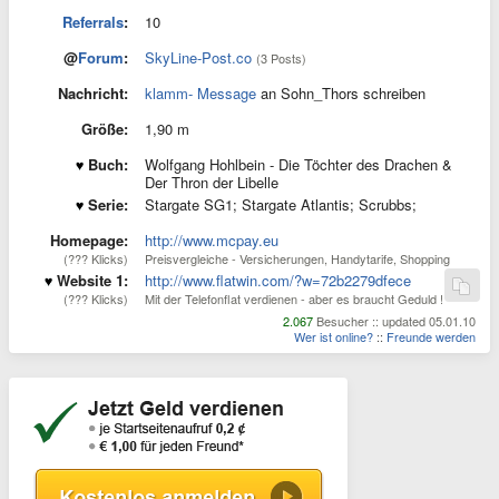
Referrals
:
10
@
Forum
:
SkyLine-Post.co
(3 Posts)
Nachricht:
klamm- Message
an Sohn_Thors schreiben
Größe:
1,90 m
Buch:
Wolfgang Hohlbein - Die Töchter des Drachen &
Der Thron der Libelle
Serie:
Stargate SG1; Stargate Atlantis; Scrubbs;
Homepage:
http://www.mcpay.eu
(??? Klicks)
Preisvergleiche - Versicherungen, Handytarife, Shopping
Website 1:
http://www.flatwin.com/?w=72b2279dfece
(??? Klicks)
Mit der Telefonflat verdienen - aber es braucht Geduld !
2.067
Besucher :: updated 05.01.10
Wer ist online?
::
Freunde werden