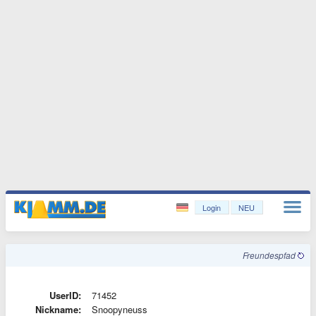
Login
NEU
Freundespfad
UserID:
71452
Nickname:
Snoopyneuss