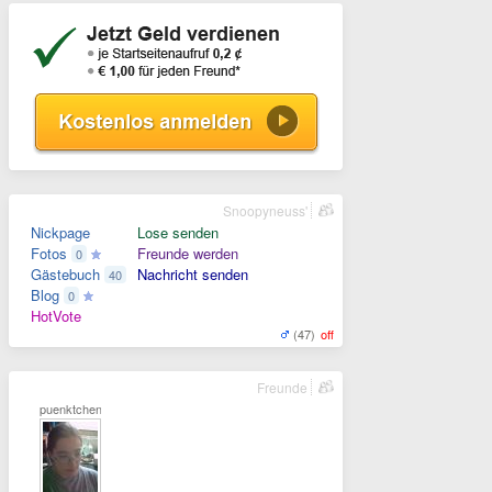
Snoopyneuss'
Nickpage
Lose senden
Fotos
Freunde werden
0
Gästebuch
Nachricht senden
40
Blog
0
HotVote
(47)
off
Freunde
puenktchen