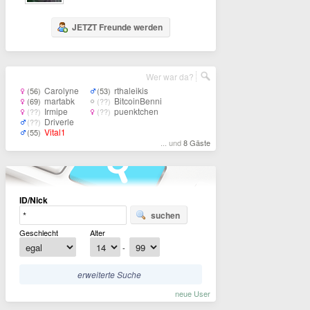
JETZT Freunde werden
Wer war da?
Carolyne
rthaleikis
(56)
(53)
martabk
BitcoinBenni
(69)
(??)
Irmipe
puenktchen
(??)
(??)
Driverle
(??)
Vital1
(55)
... und
8 Gäste
ID/Nick
suchen
Geschlecht
Alter
-
erweiterte Suche
neue User