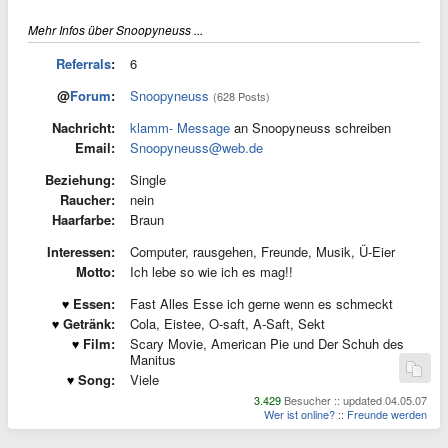
Mehr Infos über Snoopyneuss ...
Referrals
:
6
@
Forum
:
Snoopyneuss
(628 Posts)
Nachricht:
klamm- Message
an Snoopyneuss schreiben
Email:
Snoopyneuss@web.de
Beziehung:
Single
Raucher:
nein
Haarfarbe:
Braun
Interessen:
Computer, rausgehen, Freunde, Musik, Ü-Eier
Motto:
Ich lebe so wie ich es mag!!
Essen:
Fast Alles Esse ich gerne wenn es schmeckt
Getränk:
Cola, Eistee, O-saft, A-Saft, Sekt
Film:
Scary Movie, American Pie und Der Schuh des
Manitus
Song:
Viele
3.429
Besucher :: updated 04.05.07
Wer ist online?
::
Freunde werden