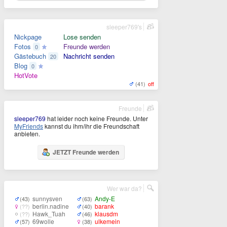
sleeper769's
Nickpage
Lose senden
Fotos
Freunde werden
0
Gästebuch
Nachricht senden
20
Blog
0
HotVote
(41)
off
Freunde
sleeper769
hat leider noch keine Freunde. Unter
MyFriends
kannst du ihm/ihr die Freundschaft
anbieten.
JETZT Freunde werden
Wer war da?
sunnysven
Andy-E
(43)
(63)
berlin.nadine
barank
(??)
(40)
Hawk_Tuah
klausdm
(??)
(46)
69wolle
ulkemein
(57)
(38)