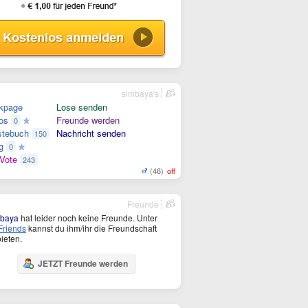
simbaya's
kpage
Lose senden
os
Freunde werden
0
tebuch
Nachricht senden
150
g
0
Vote
243
(46)
off
Freunde
mbaya
hat leider noch keine Freunde. Unter
riends
kannst du ihm/ihr die Freundschaft
ieten.
JETZT Freunde werden