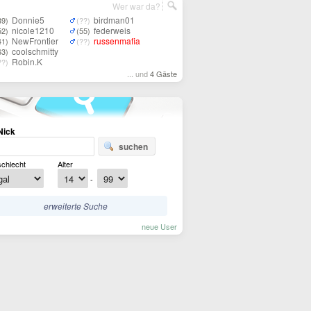
Wer war da?
Donnie5
birdman01
39)
(??)
nicole1210
federweis
52)
(55)
NewFrontier
russenmafia
41)
(??)
coolschmitty
63)
Robin.K
??)
... und
4 Gäste
Nick
suchen
chlecht
Alter
-
erweiterte Suche
neue User