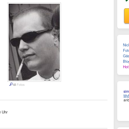
Nic
Fot
Gäs
Blo
Hot
Fotos
si
MyF
anb
8 Uhr