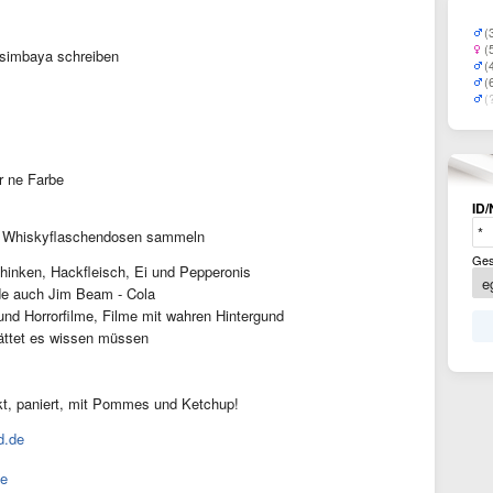
(
(
simbaya schreiben
(
(
(
r ne Farbe
ID/
, Whiskyflaschendosen sammeln
Ges
hinken, Hackfleisch, Ei und Pepperonis
e auch Jim Beam - Cola
nd Horrorfilme, Filme mit wahren Hintergund
ättet es wissen müssen
kt, paniert, mit Pommes und Ketchup!
d.de
de