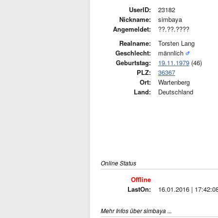
UserID:
23182
Nickname:
simbaya
Angemeldet:
??.??.????
Realname:
Torsten Lang
Geschlecht:
männlich
Geburtstag:
19.11.1979
(46)
PLZ:
36367
Ort:
Wartenberg
Land:
Deutschland
Online Status
Offline
LastOn:
16.01.2016 | 17:42:0
Mehr Infos über simbaya ...