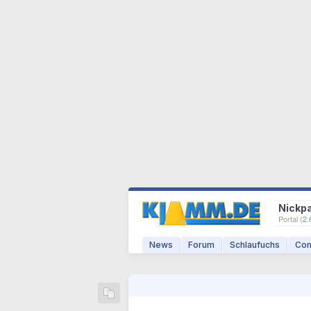
Nickp
Portal (
2.
News
Forum
Schlaufuchs
Com