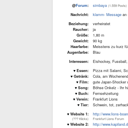
@
Forum
:
simbaya
(1.559 Posts)
Nachricht:
klamm- Message
an 
Beziehung:
verheiratet
Raucher:
ja
Größe:
1,80 m
Gewicht:
90 kg
Haarfarbe:
Meisstens zu kurz fü
Augenfarbe:
Blau
Interessen:
Eishockey, Fussball
Essen:
Pizza mit Salami, Sc
Getränk:
Cola, am Wochenend
Film:
gute Japan-Shocker u
Song:
Böhse Onkelz - Ihr h
Buch:
Fernsehzeitung
Verein:
Frankfurt Lions
Tier:
Schwein, tot, zerhac
Website 1:
http://www.lions-boar
(??? Klicks)
Frankfurt Lions Forum
Website 2:
http://www.kapiland.