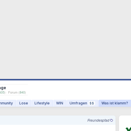
age
605
) · Forum (
840
)
munity
Lose
Lifestyle
WIN
Umfragen
Was ist klamm?
$$
Freundespfad