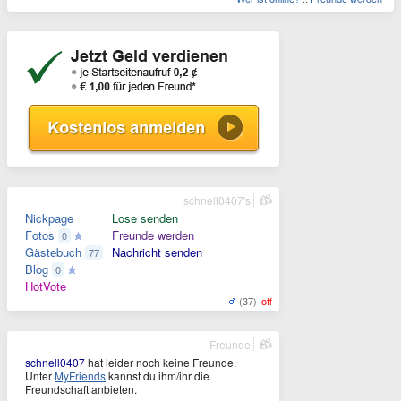
schnell0407's
Nickpage
Lose senden
Fotos
Freunde werden
0
Gästebuch
Nachricht senden
77
Blog
0
HotVote
(37)
off
Freunde
schnell0407
hat leider noch keine Freunde.
Unter
MyFriends
kannst du ihm/ihr die
Freundschaft anbieten.