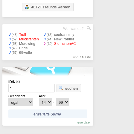
JETZT Freunde werden
Wer war da?
Troll
coolschmitty
(46)
(63)
Muckifanten
NewFrontier
(52)
(41)
Merowing
SternchenAC
(56)
(39)
Ende
(46)
69wolle
(57)
... und
7 Gäste
ID/Nick
suchen
Geschlecht
Alter
-
erweiterte Suche
neue User