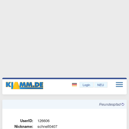
Login
NEU
Freundespfad
UserID:
126606
Nickname:
schnell0407