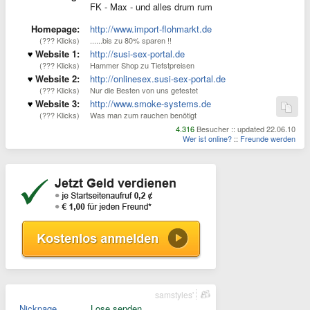
FK - Max - und alles drum rum
Homepage:
http://www.import-flohmarkt.de
(??? Klicks)
......bis zu 80% sparen !!
Website 1:
http://susi-sex-portal.de
(??? Klicks)
Hammer Shop zu Tiefstpreisen
Website 2:
http://onlinesex.susi-sex-portal.de
(??? Klicks)
Nur die Besten von uns getestet
Website 3:
http://www.smoke-systems.de
(??? Klicks)
Was man zum rauchen benötigt
4.316
Besucher :: updated 22.06.10
Wer ist online?
::
Freunde werden
samstyles'
Nickpage
Lose senden