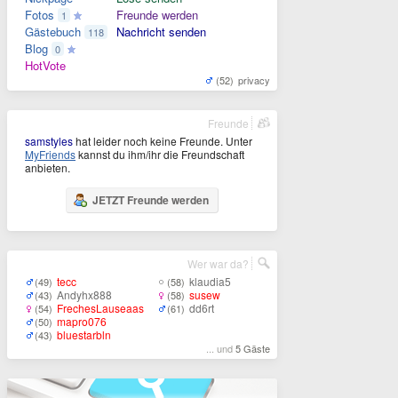
Fotos
Freunde werden
1
Gästebuch
Nachricht senden
118
Blog
0
HotVote
(52)
privacy
Freunde
samstyles
hat leider noch keine Freunde. Unter
MyFriends
kannst du ihm/ihr die Freundschaft
anbieten.
JETZT Freunde werden
Wer war da?
tecc
klaudia5
(49)
(58)
Andyhx888
susew
(43)
(58)
FrechesLauseaas
dd6rt
(54)
(61)
mapro076
(50)
bluestarbln
(43)
... und
5 Gäste