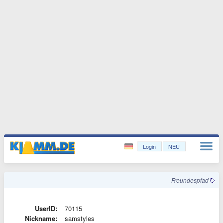
Login
NEU
Freundespfad
UserID:
70115
Nickname:
samstyles