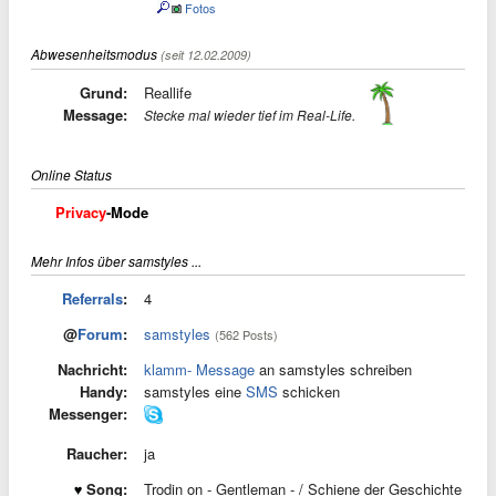
Fotos
Abwesenheitsmodus
(seit 12.02.2009)
Grund:
Reallife
Message:
Stecke mal wieder tief im Real-Life.
Online Status
Privacy
-Mode
Mehr Infos über samstyles ...
Referrals
:
4
@
Forum
:
samstyles
(562 Posts)
Nachricht:
klamm- Message
an samstyles schreiben
Handy:
samstyles eine
SMS
schicken
Messenger:
Raucher:
ja
Song:
Trodin on - Gentleman - / Schiene der Geschichte