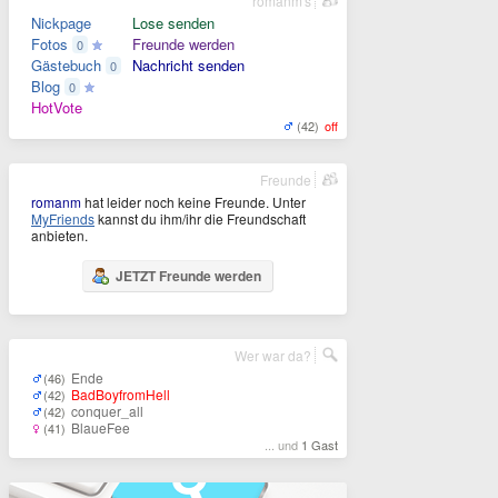
romanm's
Nickpage
Lose senden
Fotos
Freunde werden
0
Gästebuch
Nachricht senden
0
Blog
0
HotVote
(42)
off
Freunde
romanm
hat leider noch keine Freunde. Unter
MyFriends
kannst du ihm/ihr die Freundschaft
anbieten.
JETZT Freunde werden
Wer war da?
Ende
(46)
BadBoyfromHell
(42)
conquer_all
(42)
BlaueFee
(41)
... und
1 Gast