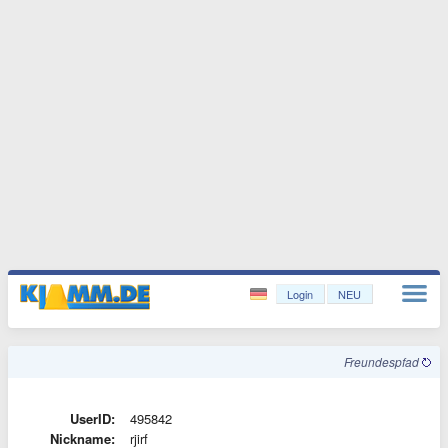
Login
NEU
Freundespfad
UserID:
495842
Nickname:
rjirf