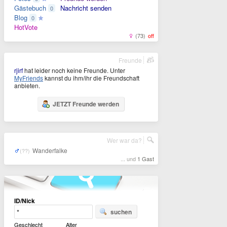
Gästebuch
Nachricht senden
0
Blog
0
HotVote
(73)
off
Freunde
rjirf
hat leider noch keine Freunde. Unter
MyFriends
kannst du ihm/ihr die Freundschaft
anbieten.
JETZT Freunde werden
Wer war da?
Wanderfalke
(??)
... und
1 Gast
ID/Nick
suchen
Geschlecht
Alter