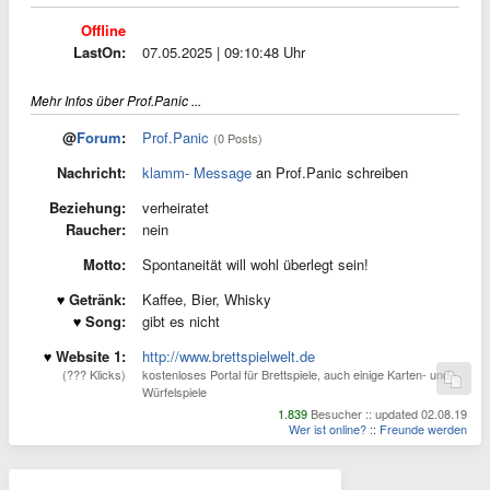
Offline
LastOn:
07.05.2025 | 09:10:48 Uhr
Mehr Infos über Prof.Panic ...
@
Forum
:
Prof.Panic
(0 Posts)
Nachricht:
klamm- Message
an Prof.Panic schreiben
Beziehung:
verheiratet
Raucher:
nein
Motto:
Spontaneität will wohl überlegt sein!
Getränk:
Kaffee, Bier, Whisky
Song:
gibt es nicht
Website 1:
http://www.brettspielwelt.de
(??? Klicks)
kostenloses Portal für Brettspiele, auch einige Karten- und
Würfelspiele
1.839
Besucher :: updated 02.08.19
Wer ist online?
::
Freunde werden