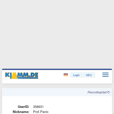
Login
NEU
Freundespfad
UserID:
358931
Nickname:
Prof.Panic