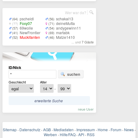
Wer war da?
pscheidl
schakal13
(64)
(56)
Foxy07
deineMutta
(??)
(71)
69wolle
andygewinn11
(57)
(54)
NewFrontier
martabk
(41)
(69)
Muckifanten
Matze1410
(52)
(46)
... und
7 Gäste
ID/Nick
suchen
Geschlecht
Alter
-
erweiterte Suche
neue User
Sitemap
·
Datenschutz
·
AGB
·
Mediadaten
·
Impressum
·
Home
·
Forum
·
News
·
Werben
·
Hilfe/FAQ
·
API
·
RSS