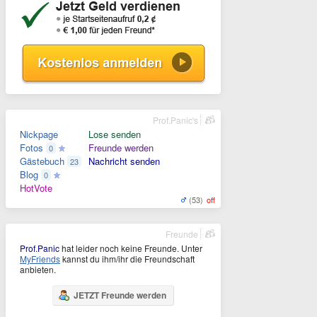
Prof.Panic's
Nickpage
Lose senden
Fotos
Freunde werden
0
Gästebuch
Nachricht senden
23
Blog
0
HotVote
(53)
off
Freunde
Prof.Panic
hat leider noch keine Freunde. Unter
MyFriends
kannst du ihm/ihr die Freundschaft
anbieten.
JETZT Freunde werden