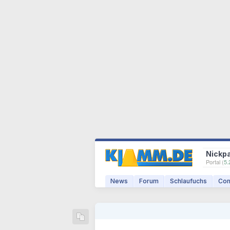
Nickp
Portal (
5.
News
Forum
Schlaufuchs
Com