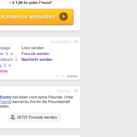
PaffDaddy's
kpage
Lose senden
os
Freunde werden
0
tebuch
Nachricht senden
1
g
0
Vote
(??)
privacy
Freunde
fDaddy
hat leider noch keine Freunde. Unter
riends
kannst du ihm/ihr die Freundschaft
ieten.
JETZT Freunde werden