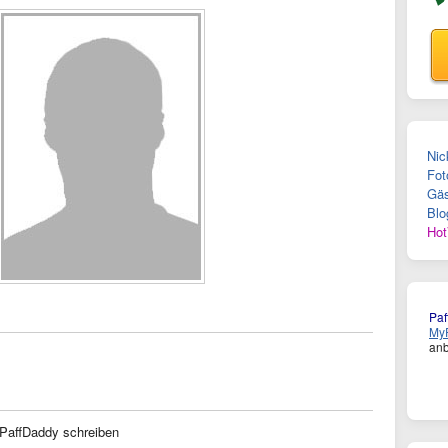
Nic
Fot
Gäs
Blo
Hot
Paf
MyF
anb
PaffDaddy schreiben