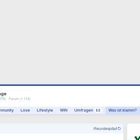
age
270
) · Forum (
1.112
)
munity
Lose
Lifestyle
WIN
Umfragen
Was ist klamm?
$$
Freundespfad