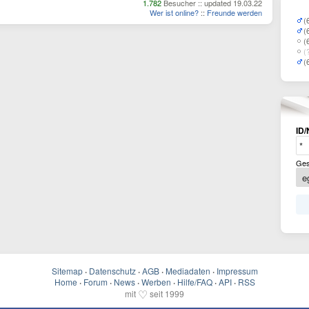
1.782
Besucher :: updated 19.03.22
Wer ist online?
::
Freunde werden
(
(
(
(
(
ID/
Ges
Sitemap
·
Datenschutz
·
AGB
·
Mediadaten
·
Impressum
Home
·
Forum
·
News
·
Werben
·
Hilfe/FAQ
·
API
·
RSS
♡
mit
seit 1999