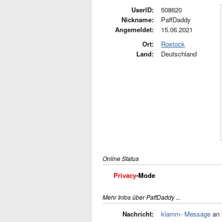
UserID:
508620
Nickname:
PaffDaddy
Angemeldet:
15.06.2021
Ort:
Rostock
Land:
Deutschland
Online Status
Privacy
-Mode
Mehr Infos über PaffDaddy ...
Nachricht:
klamm- Message
an 