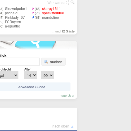
Wer war da?
Struwelpeter1
skorpy1611
64)
(66)
pscheidl
specksteinfee
64)
(70)
Pinklady_67
mandolino
67)
(68)
FCBayern
??)
a4quattro
60)
... und
12 Gäste
Nick
suchen
chlecht
Alter
-
erweiterte Suche
neue User
▲
nach oben