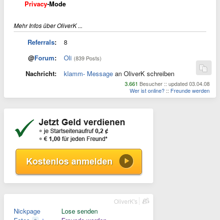
Privacy
-Mode
Mehr Infos über OliverK ...
Referrals
:
8
@
Forum
:
Oli
(839 Posts)
Nachricht:
klamm- Message
an OliverK schreiben
3.661
Besucher :: updated 03.04.08
Wer ist online?
::
Freunde werden
OliverK's
Nickpage
Lose senden