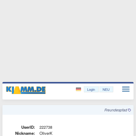
Login
NEU
Freundespfad
UserID:
222738
Nickname:
OliverK