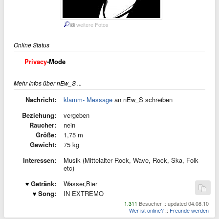
weitere Fotos
Online Status
Privacy
-Mode
Mehr Infos über nEw_S ...
Nachricht:
klamm- Message
an nEw_S schreiben
Beziehung:
vergeben
Raucher:
nein
Größe:
1,75 m
Gewicht:
75 kg
Interessen:
Musik (Mittelalter Rock, Wave, Rock, Ska, Folk
etc)
Getränk:
Wasser,Bier
Song:
IN EXTREMO
1.311
Besucher :: updated 04.08.10
Wer ist online?
::
Freunde werden