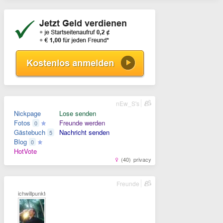
nEw_S's
Nickpage
Lose senden
Fotos
Freunde werden
0
Gästebuch
Nachricht senden
5
Blog
0
HotVote
(40)
privacy
Freunde
ichwillpunkte