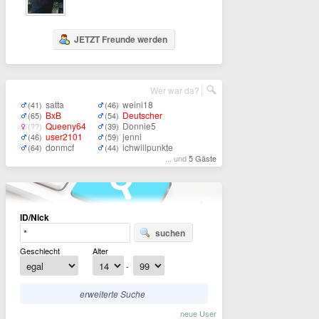
JETZT Freunde werden
Wer war da?
satta
weini18
(41)
(46)
BxB
Deutscher
(65)
(54)
Queeny64
Donnie5
(??)
(39)
user2101
jenni
(46)
(59)
donmcf
ichwillpunkte
(64)
(44)
... und
5 Gäste
ID/Nick
suchen
Geschlecht
Alter
-
erweiterte Suche
neue User