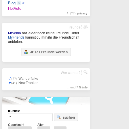
Blog
0
HotVote
(??)
privacy
Freunde
MrVemo
hat leider noch keine Freunde. Unter
MyFriends
kannst du ihm/ihr die Freundschaft
anbieten.
JETZT Freunde werden
Wer war da?
Wanderfalke
(??)
NewFrontier
(41)
... und
7 Gäste
ID/Nick
suchen
Geschlecht
Alter