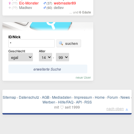
Eic-Monster
webmaster89
(??)
(37)
Madkev
detlev
(??)
(60)
... und
6 Gäste
ID/Nick
suchen
Geschlecht
Alter
-
erweiterte Suche
neue User
Sitemap
·
Datenschutz
·
AGB
·
Mediadaten
·
Impressum
·
Home
·
Forum
·
News
·
Werben
·
Hilfe/FAQ
·
API
·
RSS
♡
mit
seit 1999
▲
nach oben