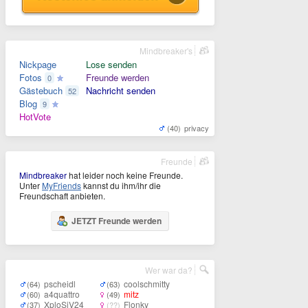
Mindbreaker's
Nickpage
Lose senden
Fotos
Freunde werden
0
Gästebuch
Nachricht senden
52
Blog
9
HotVote
(40)
privacy
Freunde
Mindbreaker
hat leider noch keine Freunde.
Unter
MyFriends
kannst du ihm/ihr die
Freundschaft anbieten.
JETZT Freunde werden
Wer war da?
pscheidl
coolschmitty
(64)
(63)
a4quattro
mitz
(60)
(49)
XploSiV24
Flonky
(37)
(??)