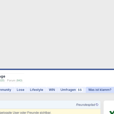
age
635
) · Forum (
843
)
munity
Lose
Lifestyle
WIN
Umfragen
Was ist klamm?
$$
Freundespfad
ingeloggte User oder Freunde sichtbar.