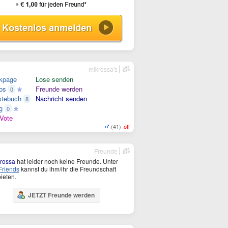
mikrossa's
kpage
Lose senden
os
Freunde werden
0
tebuch
Nachricht senden
8
g
0
Vote
(41)
off
Freunde
rossa
hat leider noch keine Freunde. Unter
riends
kannst du ihm/ihr die Freundschaft
ieten.
JETZT Freunde werden