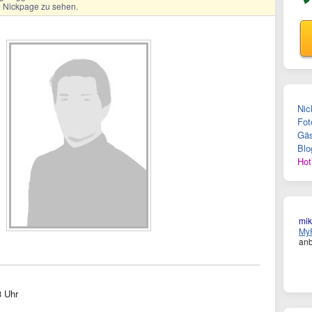
ge Nickpage zu sehen.
Nic
Fot
Gäs
Blo
Hot
mik
MyF
anb
3 Uhr