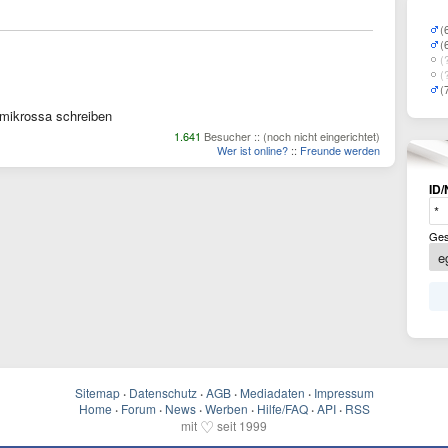
(
(
(
(
(
mikrossa schreiben
1.641
Besucher :: (noch nicht eingerichtet)
Wer ist online?
::
Freunde werden
ID/
Ges
Sitemap
·
Datenschutz
·
AGB
·
Mediadaten
·
Impressum
Home
·
Forum
·
News
·
Werben
·
Hilfe/FAQ
·
API
·
RSS
♡
mit
seit 1999