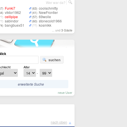
Wer war da?
Funki7
coolschmitty
67)
(63)
viktor1962
NewFrontier
64)
(41)
celllpipe
69wolle
??)
(57)
sabindor
stonecold1966
??)
(60)
bangbuex51
kosmikk
74)
(??)
... und
3 Gäste
Nick
suchen
chlecht
Alter
-
erweiterte Suche
neue User
▲
nach oben