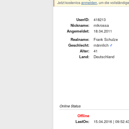
Jetzt kostenlos
anmelden
, um die vollständi
UserID:
418213
Nickname:
mikrossa
Angemeldet:
18.04.2011
Realname:
Frank Schulze
Geschlecht:
männlich
Alter:
41
Land:
Deutschland
Online Status
Offline
LastOn:
15.04.2016 | 09:52:4