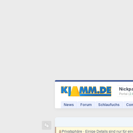
Nickp
Portal (
2.
News
Forum
Schlaufuchs
Com
Privatsphäre
- Einige Details sind nur für e