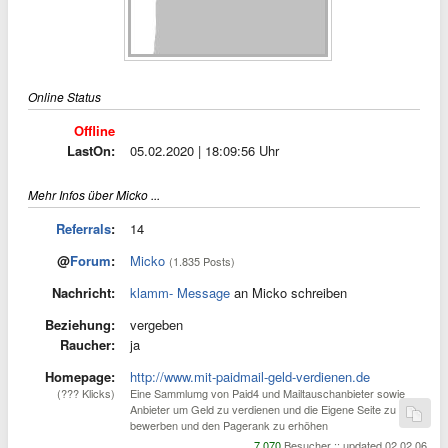
Online Status
Offline
LastOn:
05.02.2020 | 18:09:56 Uhr
Mehr Infos über Micko ...
Referrals
:
14
@
Forum
:
Micko
(1.835 Posts)
Nachricht:
klamm- Message
an Micko schreiben
Beziehung:
vergeben
Raucher:
ja
Homepage:
http://www.mit-paidmail-geld-verdienen.de
(??? Klicks)
Eine Sammlumg von Paid4 und Mailtauschanbieter sowie
Anbieter um Geld zu verdienen und die Eigene Seite zu
bewerben und den Pagerank zu erhöhen
7.070
Besucher :: updated 02.02.06