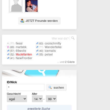
JETZT Freunde werden
Wer war da?
flessi
coolschmitty
(??)
(63)
martabk
Wanderfalke
(69)
(??)
69wolle
icemails
(57)
(40)
Muckifanten
peisel
(52)
(55)
NewFrontier
(41)
... und
2 Gäste
ID/Nick
suchen
Geschlecht
Alter
-
erweiterte Suche