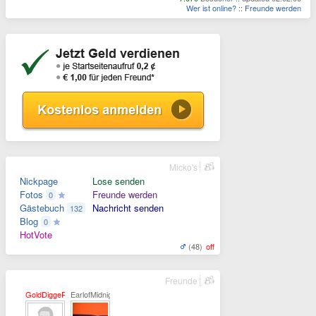
Wer ist online?
::
Freunde werden
Micko's
Nickpage
Lose senden
Fotos
Freunde werden
0
Gästebuch
Nachricht senden
132
Blog
0
HotVote
(48)
off
Freunde
GoldDiggeR
EarlofMidnight