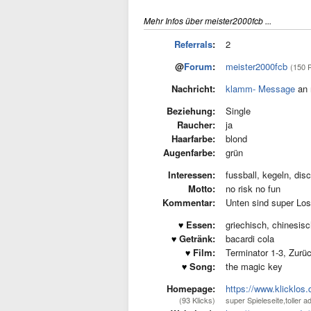
Mehr Infos über meister2000fcb ...
Referrals
:
2
@
Forum
:
meister2000fcb
(150 
Nachricht:
klamm- Message
an 
Beziehung:
Single
Raucher:
ja
Haarfarbe:
blond
Augenfarbe:
grün
Interessen:
fussball, kegeln, dis
Motto:
no risk no fun
Kommentar:
Unten sind super Los
Essen:
griechisch, chinesis
Getränk:
bacardi cola
Film:
Terminator 1-3, Zurüc
Song:
the magic key
Homepage:
https://www.klicklos
(93 Klicks)
super Spieleseite,toller 