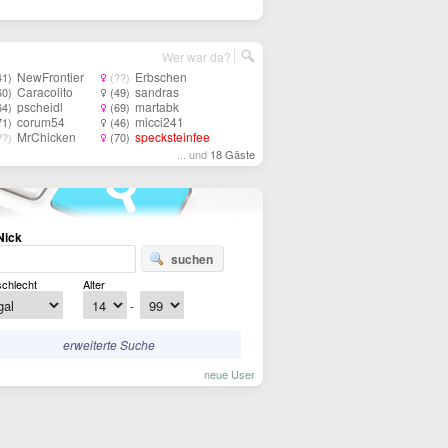
Wer war da?
NewFrontier
Erbschen
41)
(??)
Caracolito
sandras
60)
(49)
pscheidl
martabk
64)
(69)
corum54
micci241
71)
(46)
MrChicken
specksteinfee
??)
(70)
... und
18 Gäste
Nick
suchen
chlecht
Alter
-
erweiterte Suche
neue User