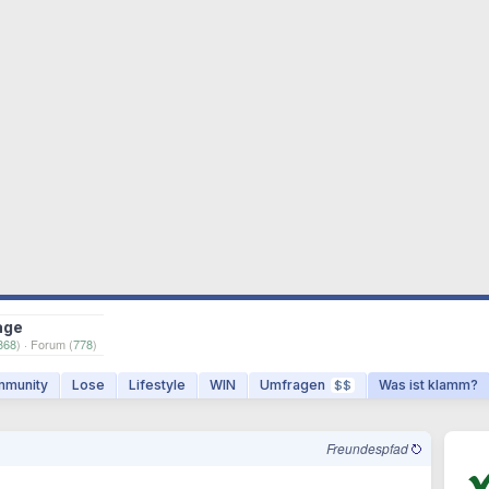
age
868
) · Forum (
778
)
munity
Lose
Lifestyle
WIN
Umfragen
Was ist klamm?
$$
Freundespfad