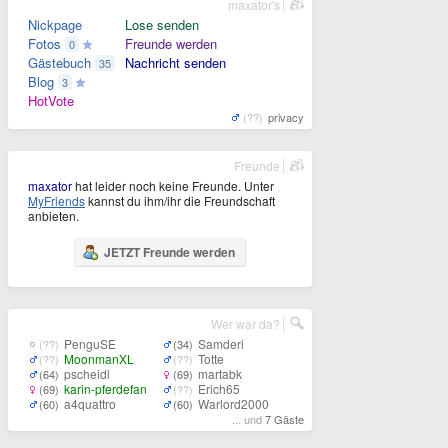
maxator's
Nickpage
Lose senden
Fotos
Freunde werden
0
Gästebuch
Nachricht senden
35
Blog
3
HotVote
(??)
privacy
Freunde
maxator
hat leider noch keine Freunde. Unter
MyFriends
kannst du ihm/ihr die Freundschaft
anbieten.
JETZT Freunde werden
Wer war da?
PenguSE
Samderi
(??)
(34)
MoonmanXL
Totte
(??)
(??)
pscheidl
martabk
(64)
(69)
karin-pferdefan
Erich65
(69)
(??)
a4quattro
Warlord2000
(60)
(60)
... und
7 Gäste