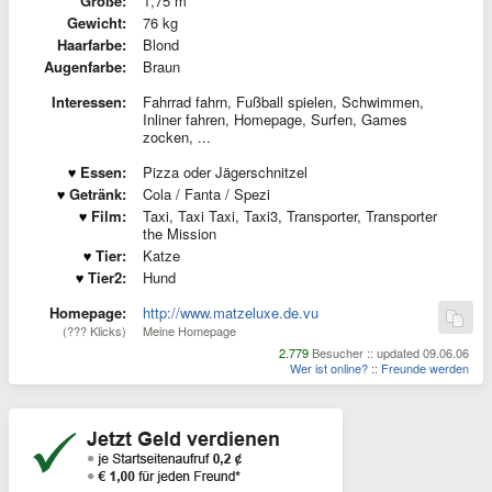
Größe:
1,75 m
Gewicht:
76 kg
Haarfarbe:
Blond
Augenfarbe:
Braun
Interessen:
Fahrrad fahrn, Fußball spielen, Schwimmen,
Inliner fahren, Homepage, Surfen, Games
zocken, ...
Essen:
Pizza oder Jägerschnitzel
Getränk:
Cola / Fanta / Spezi
Film:
Taxi, Taxi Taxi, Taxi3, Transporter, Transporter
the Mission
Tier:
Katze
Tier2:
Hund
Homepage:
http://www.matzeluxe.de.vu
(??? Klicks)
Meine Homepage
2.779
Besucher :: updated 09.06.06
Wer ist online?
::
Freunde werden