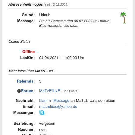
Abwesenheitsmodus
(seit 12.02.2009)
Grund:
Urlaub
Message:
Bin bis Samstag den 06.01.2007 im Urlaub.
Bitte verstehen sie dies.
Online Status
Offline
LastOn:
04.04.2021 | 11:00:03 Uhr
Mehr Infos über MaTzElUxE ...
Referrals
:
3
@
Forum
:
MaTzElUxE
(957 Posts)
Nachricht:
klamm- Message
an MaTzElUxE schreiben
Email:
matzeluxe@yahoo.de
Messenger:
Beziehung:
vergeben
Raucher:
nein