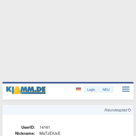
Login
NEU
Freundespfad
UserID:
14161
Nickname:
MaTzElUxE