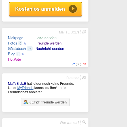
MaTzElUxE's
Nickpage
Lose senden
Fotos
Freunde werden
0
Gästebuch
Nachricht senden
76
Blog
0
HotVote
(36)
off
Freunde
MaTzElUxE
hat leider noch keine Freunde.
Unter
MyFriends
kannst du ihm/ihr die
Freundschaft anbieten.
JETZT Freunde werden
Wer war da?