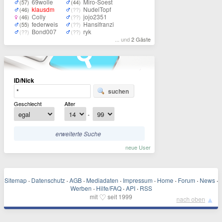
69wolle
Miro-Soest
(57)
(44)
klausdm
NudelTopf
(46)
(??)
Colly
jojo2351
(46)
(??)
federweis
Hansifranzi
(55)
(??)
Bond007
ryk
(??)
(??)
... und
2 Gäste
ID/Nick
suchen
Geschlecht
Alter
-
erweiterte Suche
neue User
Sitemap
·
Datenschutz
·
AGB
·
Mediadaten
·
Impressum
·
Home
·
Forum
·
News
·
Werben
·
Hilfe/FAQ
·
API
·
RSS
♡
mit
seit 1999
▲
nach oben