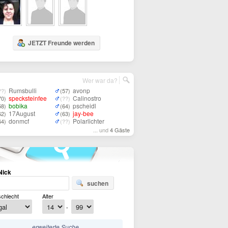
JETZT Freunde werden
Wer war da?
Rumsbulli
avonp
??)
(57)
specksteinfee
Calinostro
70)
(??)
bobika
pscheidl
58)
(64)
17August
jay-bee
62)
(63)
donmcf
Polarlichter
64)
(??)
... und
4 Gäste
Nick
suchen
chlecht
Alter
-
erweiterte Suche