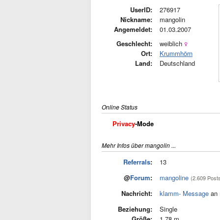
UserID:
276917
Nickname:
mangolin
Angemeldet:
01.03.2007
Geschlecht:
weiblich
Ort:
Krummhörn
Land:
Deutschland
Online Status
Privacy
-Mode
Mehr Infos über mangolin ...
Referrals
:
13
@
Forum
:
mangoline
(2.609 Post
Nachricht:
klamm- Message
an 
Beziehung:
Single
Größe:
1,78 m