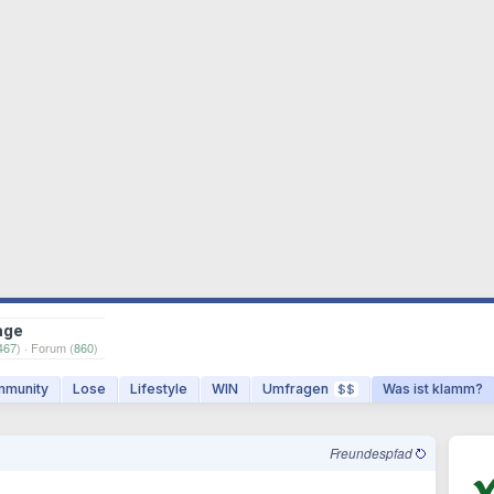
age
467
) · Forum (
860
)
munity
Lose
Lifestyle
WIN
Umfragen
Was ist klamm?
$$
Freundespfad