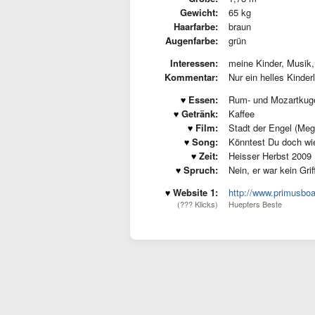
Gewicht:
65 kg
Haarfarbe:
braun
Augenfarbe:
grün
Interessen:
meine Kinder, Musik
Kommentar:
Nur ein helles Kinde
Essen:
Rum- und Mozartkug
Getränk:
Kaffee
Film:
Stadt der Engel (Me
Song:
Könntest Du doch wied
Zeit:
Heisser Herbst 2009
Spruch:
Nein, er war kein Grif
Website 1:
http://www.primusboa
(??? Klicks)
Huepfers Beste