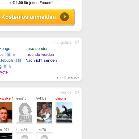
mangolin's
kpage
Lose senden
os
Freunde werden
16
tebuch
Nachricht senden
218
g
0
Vote
(??)
privacy
Freunde
ywalker1
leeni45
AAFES
dimone
a1974
ktms24
atze78