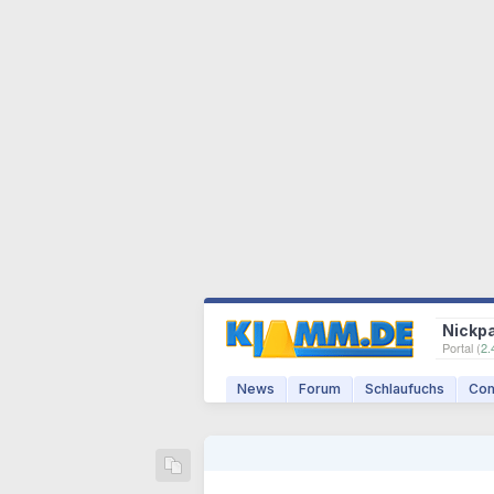
Nickp
Portal (
2.
News
Forum
Schlaufuchs
Com