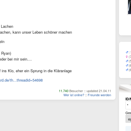
, Lachen
rlachen, kann unser Leben schöner machen
eln
(
g Ryan)
(
er bei mir sein....
(
(
(
f ins Klo, eher ein Sprung in die Kläranlage
rd.de/th...threadid=54698
11.740
Besucher :: updated 21.04.11
Wer ist online?
::
Freunde werden
ID/
Ges