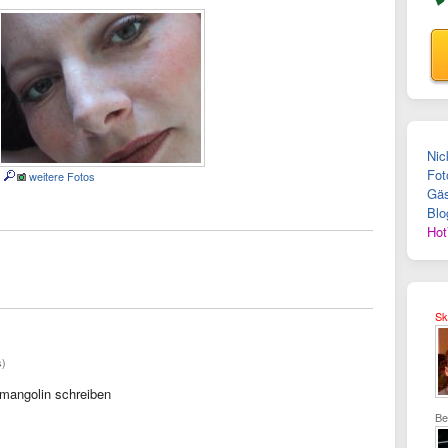
Nic
Fot
weitere Fotos
Gäs
Blo
Hot
Sk
s)
mangolin schreiben
Be