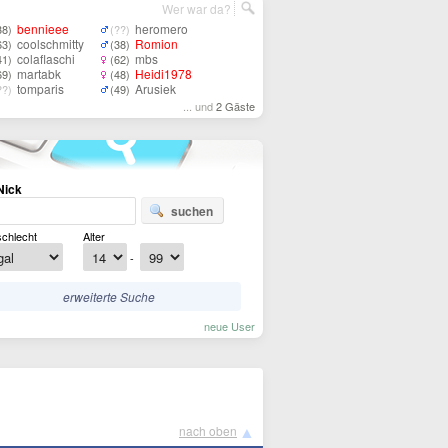
Wer war da?
bennieee
heromero
38)
(??)
coolschmitty
Romion
63)
(38)
colaflaschi
mbs
41)
(62)
martabk
Heidi1978
69)
(48)
tomparis
Arusiek
??)
(49)
... und
2 Gäste
Nick
suchen
chlecht
Alter
-
erweiterte Suche
neue User
▲
nach oben