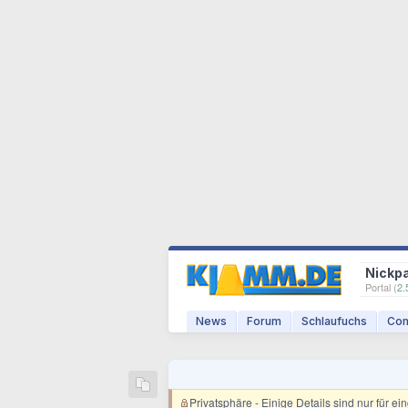
Nickp
Portal (
2.
News
Forum
Schlaufuchs
Com
Privatsphäre
- Einige Details sind nur für e