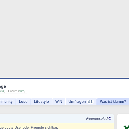
age
584
) · Forum (
925
)
munity
Lose
Lifestyle
WIN
Umfragen
Was ist klamm?
$$
Freundespfad
ingeloggte User oder Freunde sichtbar.