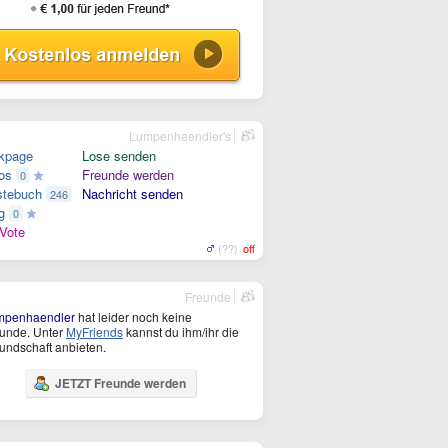
Lumpenhaendler's
kpage
Lose senden
os
Freunde werden
0
tebuch
Nachricht senden
246
g
0
Vote
(??)
off
Freunde
mpenhaendler
hat leider noch keine
unde. Unter
MyFriends
kannst du ihm/ihr die
undschaft anbieten.
JETZT Freunde werden