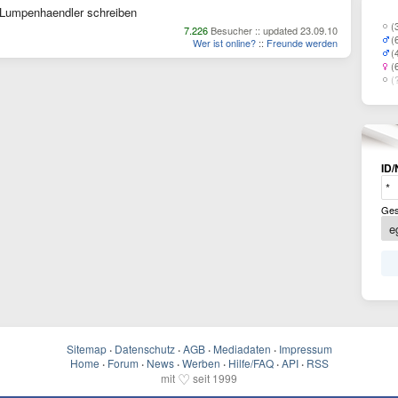
Lumpenhaendler schreiben
(
7.226
Besucher :: updated 23.09.10
(
Wer ist online?
::
Freunde werden
(
(
(
ID/
Ges
Sitemap
·
Datenschutz
·
AGB
·
Mediadaten
·
Impressum
Home
·
Forum
·
News
·
Werben
·
Hilfe/FAQ
·
API
·
RSS
♡
mit
seit 1999