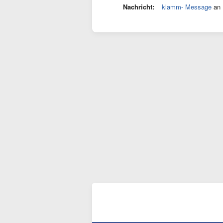
Nachricht:
klamm- Message
an 