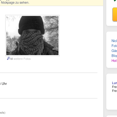
ge Nickpage zu sehen.
Nic
Fot
Gäs
Blo
weitere Fotos
Hot
Lu
8 Uhr
Fre
Fre
osts)