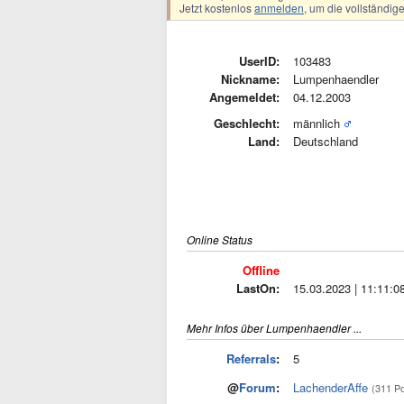
Jetzt kostenlos
anmelden
, um die vollständi
UserID:
103483
Nickname:
Lumpenhaendler
Angemeldet:
04.12.2003
Geschlecht:
männlich
Land:
Deutschland
Online Status
Offline
LastOn:
15.03.2023 | 11:11:0
Mehr Infos über Lumpenhaendler ...
Referrals
:
5
@
Forum
:
LachenderAffe
(311 P