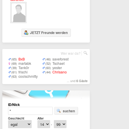
JETZT Freunde werden
Wer war da?
BxB
saveforest
(65)
(46)
martabk
Tschaet
(69)
(52)
Tank0r
yester
(39)
(60)
frischi
Chrisano
(61)
(44)
coolschmitty
(63)
... und
6 Gäste
ID/Nick
suchen
Geschlecht
Alter
-