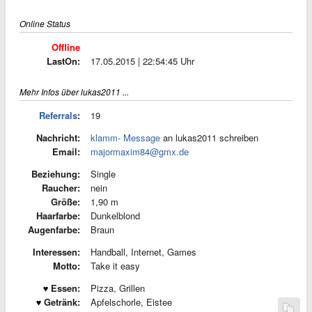
Online Status
Offline
LastOn:
17.05.2015 | 22:54:45 Uhr
Mehr Infos über lukas2011 ...
Referrals
:
19
Nachricht:
klamm- Message
an lukas2011 schreiben
Email:
majormaxim84@gmx.de
Beziehung:
Single
Raucher:
nein
Größe:
1,90 m
Haarfarbe:
Dunkelblond
Augenfarbe:
Braun
Interessen:
Handball, Internet, Games
Motto:
Take it easy
Essen:
Pizza, Grillen
Getränk:
Apfelschorle, Eistee