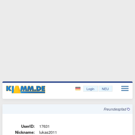
Login
NEU
Freundespfad
UserID:
17631
Nickname:
lukas2011