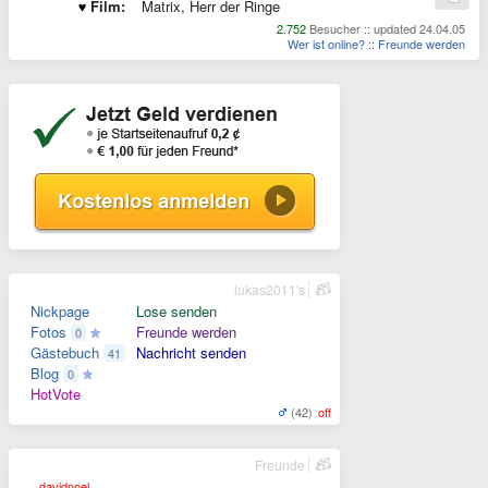
Film:
Matrix, Herr der Ringe
2.752
Besucher :: updated 24.04.05
Wer ist online?
::
Freunde werden
lukas2011's
Nickpage
Lose senden
Fotos
Freunde werden
0
Gästebuch
Nachricht senden
41
Blog
0
HotVote
(42)
off
Freunde
davidnoel