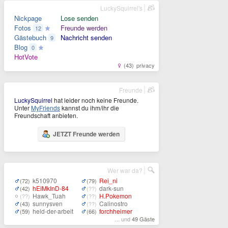
LuckySquirrel's
Nickpage
Lose senden
Fotos
Freunde werden
12
Gästebuch
Nachricht senden
9
Blog
0
HotVote
(43)
privacy
Freunde
LuckySquirrel
hat leider noch keine Freunde.
Unter
MyFriends
kannst du ihm/ihr die
Freundschaft anbieten.
JETZT Freunde werden
Wer war da?
k510970
Rei_ni
(72)
(79)
hEiMkInD-84
dark-sun
(42)
(??)
Hawk_Tuah
H.Pokemon
(??)
(??)
sunnysven
Calinostro
(43)
(??)
held-der-arbeit
forchheimer
(59)
(66)
... und
49 Gäste