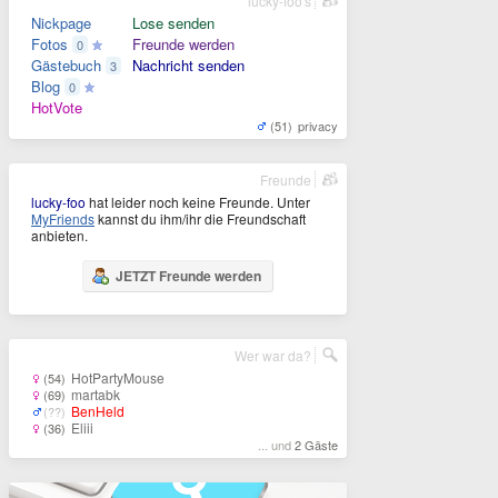
lucky-foo's
Nickpage
Lose senden
Fotos
Freunde werden
0
Gästebuch
Nachricht senden
3
Blog
0
HotVote
(51)
privacy
Freunde
lucky-foo
hat leider noch keine Freunde. Unter
MyFriends
kannst du ihm/ihr die Freundschaft
anbieten.
JETZT Freunde werden
Wer war da?
HotPartyMouse
(54)
martabk
(69)
BenHeld
(??)
Eliii
(36)
... und
2 Gäste