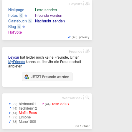
Leycur's
Nickpage
Lose senden
Fotos
Freunde werden
0
Gästebuch
Nachricht senden
5
Blog
0
HotVote
(48)
privacy
Freunde
Leycur
hat leider noch keine Freunde. Unter
MyFriends
kannst du ihm/ihr die Freundschaft
anbieten.
JETZT Freunde werden
Wer war da?
birdman01
rose-delux
(??)
(44)
fischilein12
(44)
Mafia-Boss
(44)
Limone
(??)
Mano1805
(38)
... und
1 Gast