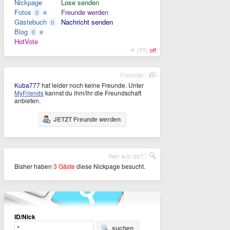
Nickpage
Lose senden
Fotos
Freunde werden
0
Gästebuch
Nachricht senden
0
Blog
0
HotVote
(??)
off
Freunde
Kuba777
hat leider noch keine Freunde. Unter
MyFriends
kannst du ihm/ihr die Freundschaft
anbieten.
JETZT Freunde werden
Wer war da?
Bisher haben
3 Gäste
diese Nickpage besucht.
ID/Nick
suchen