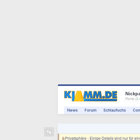
Nickp
Portal (
2.
News
Forum
Schlaufuchs
Com
Privatsphäre
- Einige Details sind nur für e