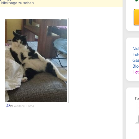
ge Nickpage zu sehen.
Nic
Fot
Gäs
Blo
Hot
Fa
weitere Fotos