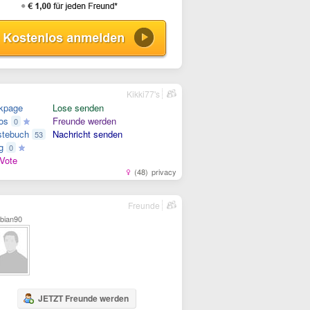
Kikki77's
kpage
Lose senden
os
Freunde werden
0
tebuch
Nachricht senden
53
g
0
Vote
(48)
privacy
Freunde
bian90
JETZT Freunde werden