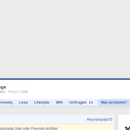
age
480
) · Forum (
1.046
)
munity
Lose
Lifestyle
WIN
Umfragen
Was ist klamm?
$$
Freundespfad
ingeloggte User oder Freunde sichtbar.