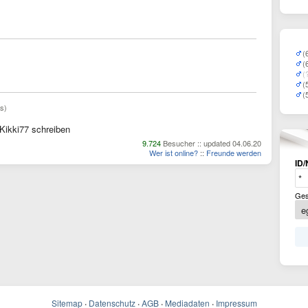
(
(
(
(
(
s)
Kikki77 schreiben
9.724
Besucher :: updated 04.06.20
Wer ist online?
::
Freunde werden
ID/
Ges
Sitemap
·
Datenschutz
·
AGB
·
Mediadaten
·
Impressum