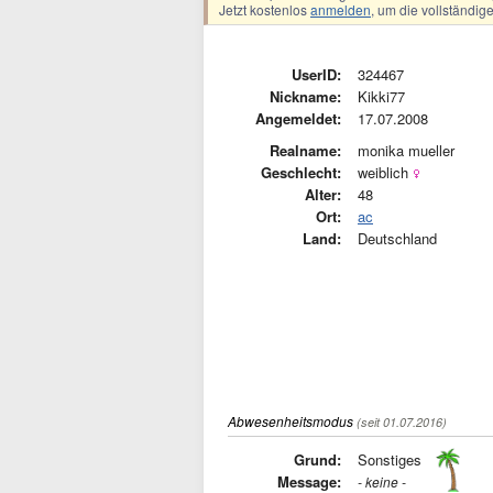
Jetzt kostenlos
anmelden
, um die vollständi
UserID:
324467
Nickname:
Kikki77
Angemeldet:
17.07.2008
Realname:
monika mueller
Geschlecht:
weiblich
Alter:
48
Ort:
ac
Land:
Deutschland
Abwesenheitsmodus
(seit 01.07.2016)
Grund:
Sonstiges
Message:
- keine -