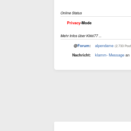
Online Status
Privacy
-Mode
Mehr Infos über Kikki77 ...
@
Forum
:
alpendame
(2.733 Post
Nachricht:
klamm- Message
an 