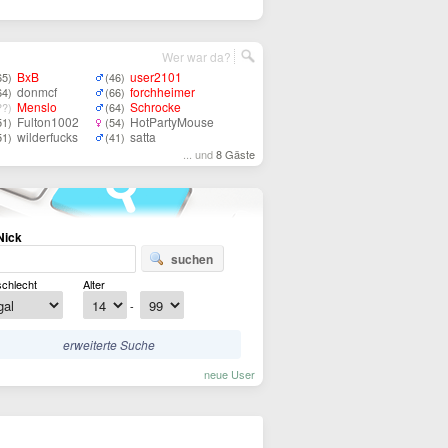
Wer war da?
BxB
user2101
65)
(46)
donmcf
forchheimer
64)
(66)
Menslo
Schrocke
??)
(64)
Fulton1002
HotPartyMouse
51)
(54)
wilderfucks
satta
51)
(41)
... und
8 Gäste
Nick
suchen
chlecht
Alter
-
erweiterte Suche
neue User