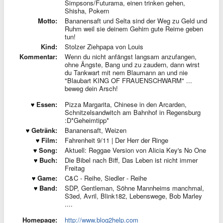
Simpsons/Futurama, einen trinken gehen,
Shisha, Pokern
Motto:
Bananensaft und Selta sind der Weg zu Geld und
Ruhm weil sie deinem Gehirn gute Reime geben
tun!
Kind:
Stolzer Ziehpapa von Louis
Kommentar:
Wenn du nicht anfängst langsam anzufangen,
ohne Ängste, Bang und zu zaudern, dann wirst
du Tankwart mit nem Blaumann an und nie
"Blaubart KING OF FRAUENSCHWARM" ...
beweg dein Arsch!
Essen:
Pizza Margarita, Chinese in den Arcarden,
Schnitzelsandwitch am Bahnhof in Regensburg
:D*Geheimtipp*
Getränk:
Bananensaft, Weizen
Film:
Fahrenheit 9/11 | Der Herr der Ringe
Song:
Aktuell: Reggae Version von Alicia Key's No One
Buch:
Die Bibel nach Biff, Das Leben ist nicht immer
Freitag
Game:
C&C - Reihe, Siedler - Reihe
Band:
SDP, Gentleman, Söhne Mannheims manchmal,
S3ed, Avril, Blink182, Lebenswege, Bob Marley
....
Homepage:
http://www.blog2help.com