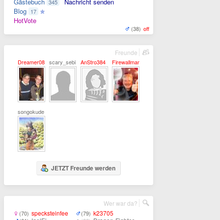
Gästebuch
Nachricht senden
345
Blog
17
HotVote
(38)
off
Freunde
Dreamer08
scary_sebi
AnStro384
Firewallman
songokude
JETZT Freunde werden
Wer war da?
specksteinfee
k23705
(70)
(79)