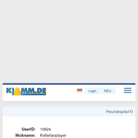
Login
NEU
Freundespfad
UserID:
10624
Nickname:
Kellerlanplayer