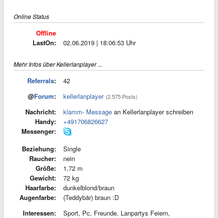
Online Status
Offline
LastOn:
02.06.2019 | 18:06:53 Uhr
Mehr Infos über Kellerlanplayer ...
Referrals
:
42
@
Forum
:
kellerlanplayer
(2.575 Posts)
Nachricht:
klamm- Message
an Kellerlanplayer schreiben
Handy:
+491706826627
Messenger:
Beziehung:
Single
Raucher:
nein
Größe:
1,72 m
Gewicht:
72 kg
Haarfarbe:
dunkelblond/braun
Augenfarbe:
(Teddybär) braun :D
Interessen:
Sport, Pc, Freunde, Lanpartys Feiern,