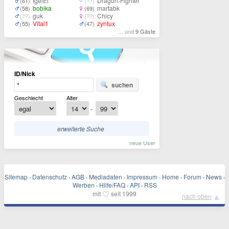
IgelEi
Dragon-Fighter
(61)
(??)
bobika
martabk
(58)
(69)
guk
Chicy
(??)
(??)
Vital1
zyntux
(55)
(47)
... und
9 Gäste
ID/Nick
suchen
Geschlecht
Alter
-
erweiterte Suche
neue User
Sitemap
·
Datenschutz
·
AGB
·
Mediadaten
·
Impressum
·
Home
·
Forum
·
News
·
Werben
·
Hilfe/FAQ
·
API
·
RSS
♡
mit
seit 1999
▲
nach oben