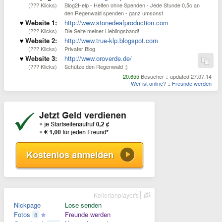
(??? Klicks)
Blog2Help - Helfen ohne Spenden - Jede Stunde 0,5c an
den Regenwald spenden - ganz umsonst
Website 1:
http://www.stonedeafproduction.com
(??? Klicks)
Die Seite meiner Lieblingsband!
Website 2:
http://www.true-klp.blogspot.com
(??? Klicks)
Privater Blog
Website 3:
http://www.oroverde.de/
(??? Klicks)
Schütze den Regenwald ;)
20.655
Besucher :: updated 27.07.14
Wer ist online?
::
Freunde werden
Kellerlanplayer's
Nickpage
Lose senden
Fotos
Freunde werden
8