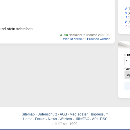
(
(
(
(
(
karl.stein schreiben
3.060
Besucher :: updated 23.01.19
Wer ist online?
::
Freunde werden
ID/
Ges
Sitemap
·
Datenschutz
·
AGB
·
Mediadaten
·
Impressum
Home
·
Forum
·
News
·
Werben
·
Hilfe/FAQ
·
API
·
RSS
♡
mit
seit 1999