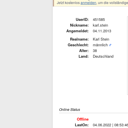
Jetzt kostenlos
anmelden
, um die vollständi
UserID:
451585
Nickname:
karl.stein
Angemeldet:
04.11.2013
Realname:
Karl Stein
Geschlecht:
männlich
Alter:
38
Land:
Deutschland
Online Status
Offline
LastOn:
04.06.2022 | 08:53:4