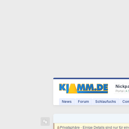
Nickp
Portal (
4.
News
Forum
Schlaufuchs
Com
Privatsphäre
- Einige Details sind nur für e