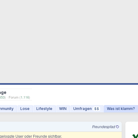
age
553
) · Forum (
1.116
)
munity
Lose
Lifestyle
WIN
Umfragen
Was ist klamm?
$$
Freundespfad
ingeloggte User oder Freunde sichtbar.