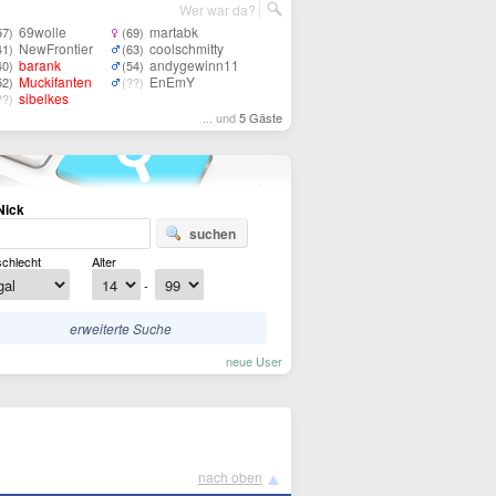
Wer war da?
69wolle
martabk
57)
(69)
NewFrontier
coolschmitty
41)
(63)
barank
andygewinn11
40)
(54)
Muckifanten
EnEmY
52)
(??)
sibelkes
??)
... und
5 Gäste
Nick
suchen
chlecht
Alter
-
erweiterte Suche
neue User
▲
nach oben