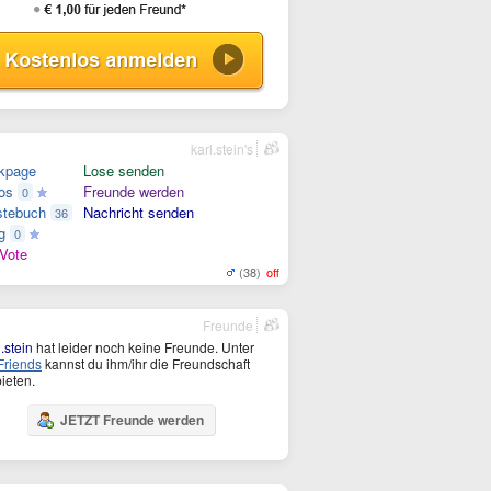
karl.stein's
kpage
Lose senden
os
Freunde werden
0
tebuch
Nachricht senden
36
g
0
Vote
(38)
off
Freunde
l.stein
hat leider noch keine Freunde. Unter
riends
kannst du ihm/ihr die Freundschaft
ieten.
JETZT Freunde werden