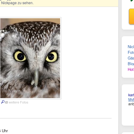
ge Nickpage zu sehen.
Nic
Fot
Gäs
Blo
Hot
kar
MyF
weitere Fotos
anb
6 Uhr