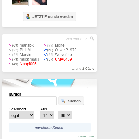
JETZT Freunde werden
Wer war da?
martabk
Mone
(69)
(??)
Phil-M
Oliver.P1972
(??)
(53)
Marvin
Wolverine
(??)
(??)
muckimaus
UMA6469
(73)
(57)
Nappi005
(49)
... und
2 Gäste
ID/Nick
suchen
Geschlecht
Alter
-
erweiterte Suche
neue User