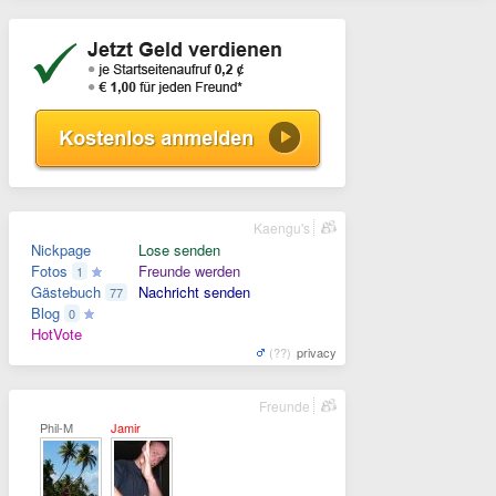
Kaengu's
Nickpage
Lose senden
Fotos
Freunde werden
1
Gästebuch
Nachricht senden
77
Blog
0
HotVote
(??)
privacy
Freunde
Phil-M
Jamir