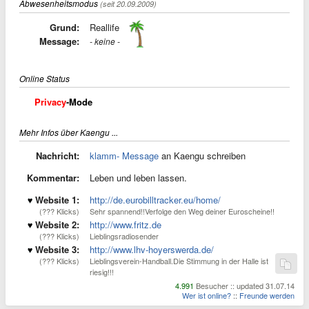
Abwesenheitsmodus
(seit 20.09.2009)
Grund:
Reallife
Message:
- keine -
Online Status
Privacy
-Mode
Mehr Infos über Kaengu ...
Nachricht:
klamm- Message
an Kaengu schreiben
Kommentar:
Leben und leben lassen.
Website 1:
http://de.eurobilltracker.eu/home/
(??? Klicks)
Sehr spannend!!Verfolge den Weg deiner Euroscheine!!
Website 2:
http://www.fritz.de
(??? Klicks)
Lieblingsradiosender
Website 3:
http://www.lhv-hoyerswerda.de/
(??? Klicks)
Lieblingsverein-Handball.Die Stimmung in der Halle ist
riesig!!!
4.991
Besucher :: updated 31.07.14
Wer ist online?
::
Freunde werden