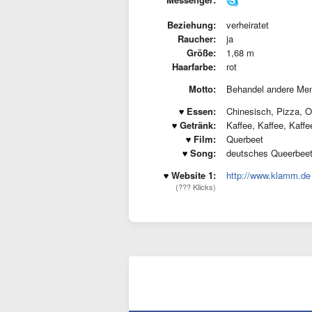
Beziehung:
verheiratet
Raucher:
ja
Größe:
1,68 m
Haarfarbe:
rot
Motto:
Behandel andere Men
Essen:
Chinesisch, Pizza, 
Getränk:
Kaffee, Kaffee, Kaffe
Film:
Querbeet
Song:
deutsches Queerbeet
Website 1:
http://www.klamm.de
(??? Klicks)