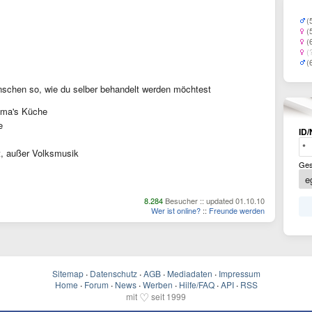
(
(
(
(
(
schen so, wie du selber behandelt werden möchtest
Oma's Küche
e
ID/
, außer Volksmusik
Ges
8.284
Besucher :: updated 01.10.10
Wer ist online?
::
Freunde werden
Sitemap
·
Datenschutz
·
AGB
·
Mediadaten
·
Impressum
Home
·
Forum
·
News
·
Werben
·
Hilfe/FAQ
·
API
·
RSS
♡
mit
seit 1999