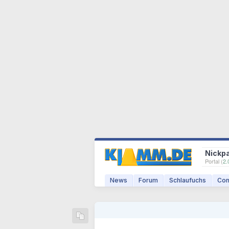
Nickp
Portal (
2.
News
Forum
Schlaufuchs
Com