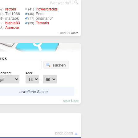
Wer war da?
retrom
Powercredits
57)
(41)
Tini1966
Ende
59)
(46)
martabk
birdman01
69)
(??)
blabla83
Tamaris
??)
(39)
Auenzar
66)
... und
2 Gäste
Nick
suchen
chlecht
Alter
-
erweiterte Suche
neue User
▲
nach oben