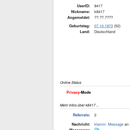
UserID:
8417
Nickname:
k8417
Angemeldet:
??.??.????
Geburtstag:
07.10.1973
(52)
Land:
Deutschland
Online Status
Privacy
-Mode
Mehr Infos über k8417 ...
Referrals
:
2
Nachricht:
klamm- Message
an 
Messenger: