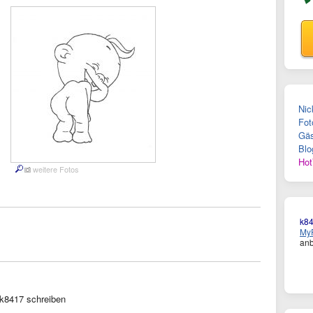
Nic
Fot
Gäs
Blo
Hot
weitere Fotos
k8
MyF
anb
k8417 schreiben