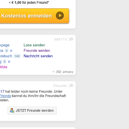
k8417's
kpage
Lose senden
os
Freunde werden
0
tebuch
Nachricht senden
140
g
0
Vote
(52)
privacy
Freunde
417
hat leider noch keine Freunde. Unter
riends
kannst du ihm/ihr die Freundschaft
ieten.
JETZT Freunde werden