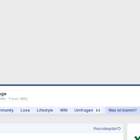
age
094
) · Forum (
853
)
munity
Lose
Lifestyle
WIN
Umfragen
Was ist klamm?
$$
Freundespfad