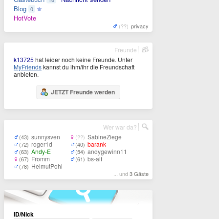
Blog
0
HotVote
(??)
privacy
Freunde
k13725
hat leider noch keine Freunde. Unter
MyFriends
kannst du ihm/ihr die Freundschaft
anbieten.
JETZT Freunde werden
Wer war da?
sunnysven
SabineZiege
(43)
(??)
roger1d
barank
(72)
(40)
Andy-E
andygewinn11
(63)
(54)
Fromm
bs-alf
(67)
(61)
HelmutPohl
(78)
... und
3 Gäste
ID/Nick