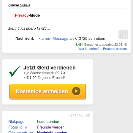
Online Status
Privacy
-Mode
Mehr Infos über k13725 ...
Nachricht:
klamm- Message
an k13725 schreiben
1.484
Besucher :: updated 23.08.18
Wer ist online?
::
Freunde werden
k13725's
Nickpage
Lose senden
Fotos
Freunde werden
0
Gästebuch
Nachricht senden
18