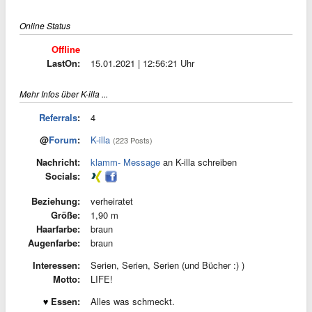
Online Status
Offline
LastOn:
15.01.2021 | 12:56:21 Uhr
Mehr Infos über K-illa ...
Referrals
:
4
@
Forum
:
K-illa
(223 Posts)
Nachricht:
klamm- Message
an K-illa schreiben
Socials:
Beziehung:
verheiratet
Größe:
1,90 m
Haarfarbe:
braun
Augenfarbe:
braun
Interessen:
Serien, Serien, Serien (und Bücher :) )
Motto:
LIFE!
Essen:
Alles was schmeckt.