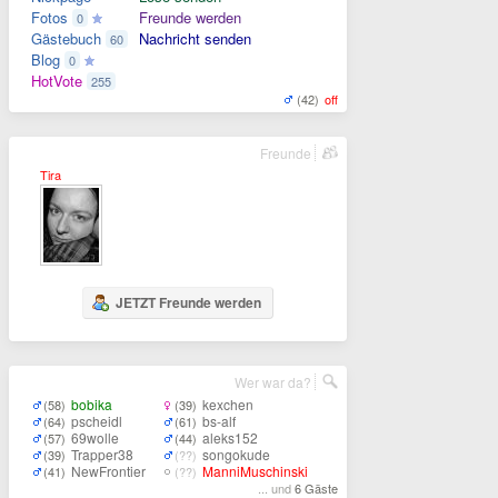
Fotos
Freunde werden
0
Gästebuch
Nachricht senden
60
Blog
0
HotVote
255
(42)
off
Freunde
Tira
JETZT Freunde werden
Wer war da?
bobika
kexchen
(58)
(39)
pscheidl
bs-alf
(64)
(61)
69wolle
aleks152
(57)
(44)
Trapper38
songokude
(39)
(??)
NewFrontier
ManniMuschinski
(41)
(??)
... und
6 Gäste