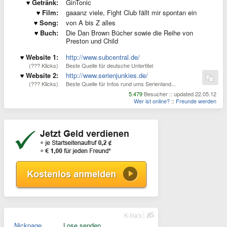
Getränk:
GinTonic
Film:
gaaanz viele, Fight Club fällt mir spontan ein
Song:
von A bis Z alles
Buch:
Die Dan Brown Bücher sowie die Reihe von
Preston und Child
Website 1:
http://www.subcentral.de/
(??? Klicks)
Beste Quelle für deutsche Untertitel
Website 2:
http://www.serienjunkies.de/
(??? Klicks)
Beste Quelle für Infos rund ums Serienland...
5.479
Besucher :: updated 22.05.12
Wer ist online?
::
Freunde werden
K-illa's
Nickpage
Lose senden