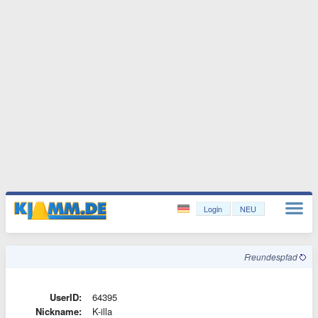
Login
NEU
Freundespfad
UserID:
64395
Nickname:
K-illa