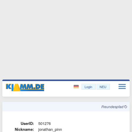
Login
NEU
Freundespfad
UserID:
501276
Nickname:
jonathan_pinn