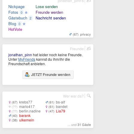
jonathan_pinn's
Nickpage
Lose senden
Fotos
Freunde werden
0
Gästebuch
Nachricht senden
2
Blog
0
HotVote
(67)
privacy
Freunde
jonathan_pinn
hat leider noch keine Freunde.
Unter
MyFriends
kannst du ihm/ihr die
Freundschaft anbieten.
JETZT Freunde werden
Wer war da?
krebs77
bs-alf
(67)
(61)
mario417
bandet
(??)
(61)
berlin.nadine
Lia79
(??)
(47)
barank
(40)
ulkemein
(38)
... und
31 Gäste