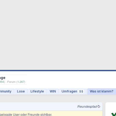
age
954
) · Forum (
1.267
)
munity
Lose
Lifestyle
WIN
Umfragen
Was ist klamm?
$$
Freundespfad
ingeloggte User oder Freunde sichtbar.