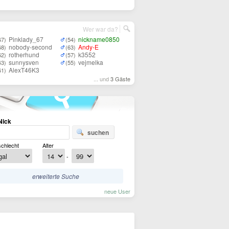
Wer war da?
Pinklady_67
nickname0850
67)
(54)
nobody-second
Andy-E
68)
(63)
rotherhund
k3552
62)
(57)
sunnysven
vejmelka
43)
(55)
AlexT46K3
61)
... und
3 Gäste
Nick
suchen
chlecht
Alter
-
erweiterte Suche
neue User