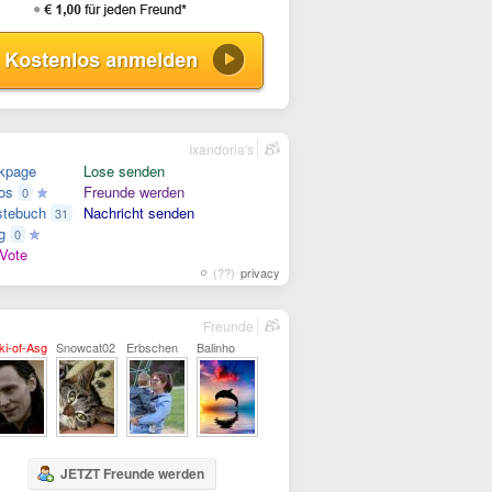
Ixandoria's
kpage
Lose senden
os
Freunde werden
0
tebuch
Nachricht senden
31
g
0
Vote
(??)
privacy
Freunde
ki-of-Asgard
Snowcat02
Erbschen
Balinho
JETZT Freunde werden