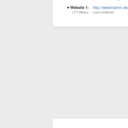
Website 1:
http://www.klamm.de
(??? Klicks)
Lose verdienen