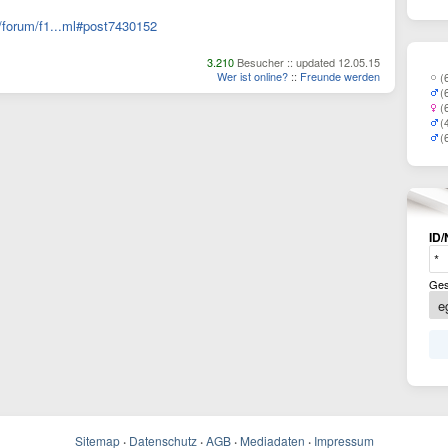
/forum/f1...ml#post7430152
3.210
Besucher :: updated 12.05.15
Wer ist online?
::
Freunde werden
(
(
(
(
(
ID/
Ges
Sitemap
·
Datenschutz
·
AGB
·
Mediadaten
·
Impressum