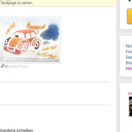
ge Nickpage zu sehen.
Nic
Fot
Gäs
Blo
weitere Fotos
Hot
Lo
Ixandoria schreiben