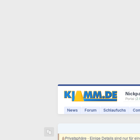
Nickp
Portal (
2.
News
Forum
Schlaufuchs
Com
Privatsphäre
- Einige Details sind nur für e