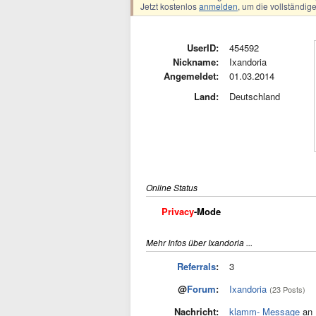
Jetzt kostenlos
anmelden
, um die vollständi
UserID:
454592
Nickname:
Ixandoria
Angemeldet:
01.03.2014
Land:
Deutschland
Online Status
Privacy
-Mode
Mehr Infos über Ixandoria ...
Referrals
:
3
@
Forum
:
Ixandoria
(23 Posts)
Nachricht:
klamm- Message
an 