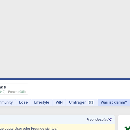
age
849
) · Forum (
985
)
munity
Lose
Lifestyle
WIN
Umfragen
Was ist klamm?
$$
Freundespfad
ingeloggte User oder Freunde sichtbar.