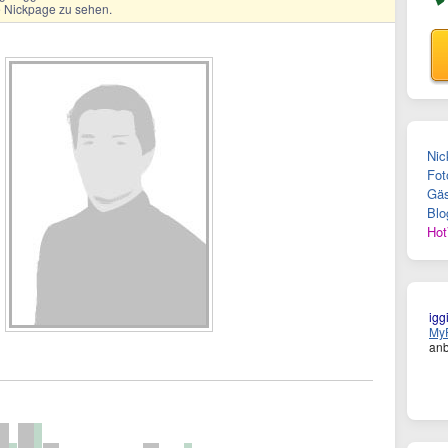
ge Nickpage zu sehen.
Nic
Fot
Gäs
Blo
Hot
igg
MyF
anb