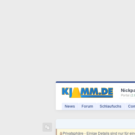
Nickp
Portal (
2.
News
Forum
Schlaufuchs
Com
Privatsphäre
- Einige Details sind nur für e