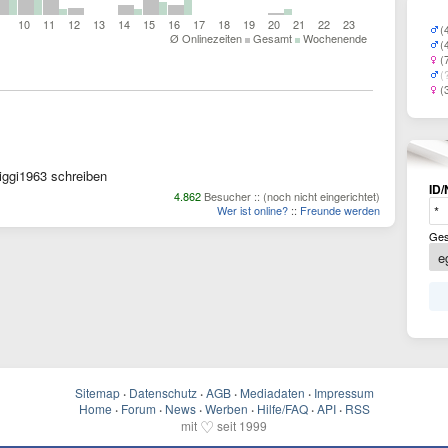
10
11
12
13
14
15
16
17
18
19
20
21
22
23
(
Ø Onlinezeiten
Gesamt
Wochenende
(
(
(
(
iggi1963 schreiben
ID/
4.862
Besucher :: (noch nicht eingerichtet)
Wer ist online?
::
Freunde werden
Ges
Sitemap
·
Datenschutz
·
AGB
·
Mediadaten
·
Impressum
Home
·
Forum
·
News
·
Werben
·
Hilfe/FAQ
·
API
·
RSS
♡
mit
seit 1999