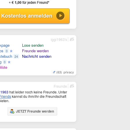
iggi1963's
kpage
Lose senden
os
Freunde werden
0
tebuch
Nachricht senden
24
g
0
Vote
(63)
privacy
Freunde
i1963
hat leider noch keine Freunde. Unter
riends
kannst du ihm/ihr die Freundschaft
ieten.
JETZT Freunde werden