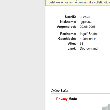
Jetzt kostenlos
anmelden
, um die vollständi
UserID:
322473
Nickname:
iggi1963
Angemeldet:
20.06.2008
Realname:
Ingolf Baldauf
Geschlecht:
männlich
Alter:
63
Land:
Deutschland
Online Status
Privacy
-Mode