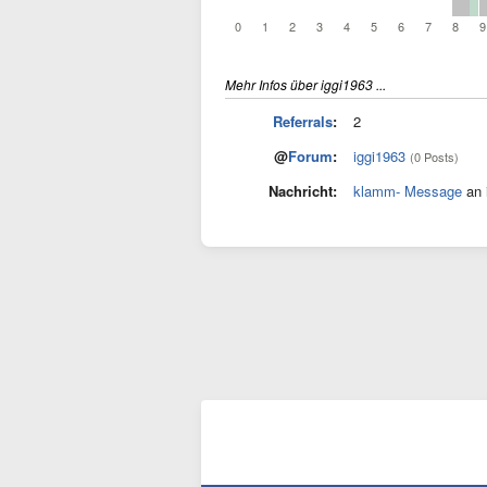
0
1
2
3
4
5
6
7
8
9
Mehr Infos über iggi1963 ...
Referrals
:
2
@
Forum
:
iggi1963
(0 Posts)
Nachricht:
klamm- Message
an 