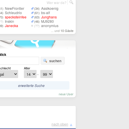
Wer war da?
NewFrontier
Assikoenig
41)
(34)
Schleudrio
bs-alf
44)
(61)
specksteinfee
Junghans
70)
(63)
Inskin
MJ9280
??)
(46)
Janecka
anonymius
39)
(??)
... und
10 Gäste
Nick
suchen
chlecht
Alter
-
erweiterte Suche
neue User
▲
nach oben