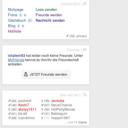
ichallein93's
Nickpage
Lose senden
Fotos
Freunde werden
0
Gästebuch
Nachricht senden
21
Blog
0
HotVote
(32)
privacy
Freunde
ichallein93
hat leider noch keine Freunde. Unter
MyFriends
kannst du ihm/ihr die Freundschaft
anbieten.
JETZT Freunde werden
Wer war da?
pscheidl
Janecka
(64)
(39)
Kevin7
NeueChance
(46)
(67)
skorpy1611
HotPartyMouse
(66)
(54)
bs-alf
Bablegum
(61)
(31)
mandolino
hoppel1967
(68)
(??)
... und
11 Gäste