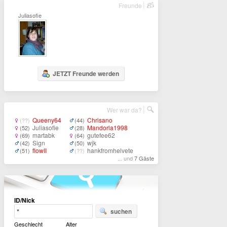
Freunde
Juliasofie
JETZT Freunde werden
Wer war da?
Queeny64
Chrisano
(??)
(44)
Juliasofie
Mandorla1998
(52)
(28)
martabk
gutefee62
(69)
(64)
Sign
wjk
(42)
(50)
flowII
hankfromhelvete
(51)
(??)
... und
7 Gäste
ID/Nick
suchen
Geschlecht
Alter