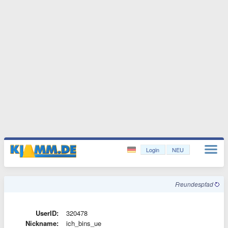
Login
NEU
Freundespfad
UserID:
320478
Nickname:
ich_bins_ue