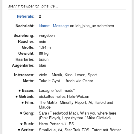
Mehr Infos über ich_bins_ue ...
Referrals
:
2
Nachricht:
klamm- Message
an ich_bins_ue schreiben
Beziehung:
vergeben
Raucher:
nein
Größe:
1,84 m
Gewicht:
89 kg
Haarfarbe:
braun
Augenfarbe:
blau
Interessen:
viele... Musik, Kino, Lesen, Sport
Motto:
Take it Gysi.... frech wie Oscar
Essen:
Lasagne "self made"
Getränk:
eiskaltes helles Hefe-Weizen
Film:
The Matrix, Minority Report, Ai, Harold and
Maude
Song:
Sara (Fleedwood Mac), Wish you where here
(Pink Floyd), I got rhythm ( Mike Oldfield)
Buch:
Harry Potter 1-7, ES
Serien:
Smallville, 24, Star Trek TOS, Tatort mit Börner