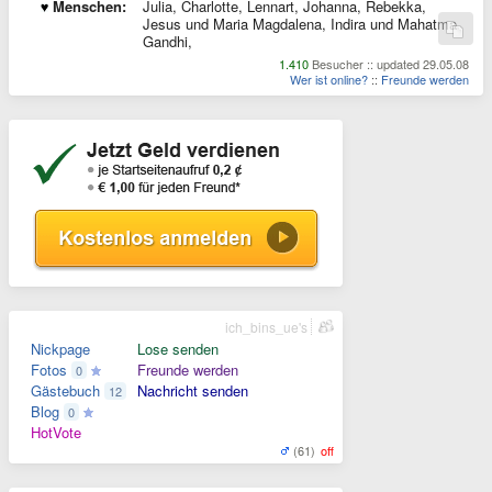
Menschen:
Julia, Charlotte, Lennart, Johanna, Rebekka,
Jesus und Maria Magdalena, Indira und Mahatma
Gandhi,
1.410
Besucher :: updated 29.05.08
Wer ist online?
::
Freunde werden
ich_bins_ue's
Nickpage
Lose senden
Fotos
Freunde werden
0
Gästebuch
Nachricht senden
12
Blog
0
HotVote
(61)
off