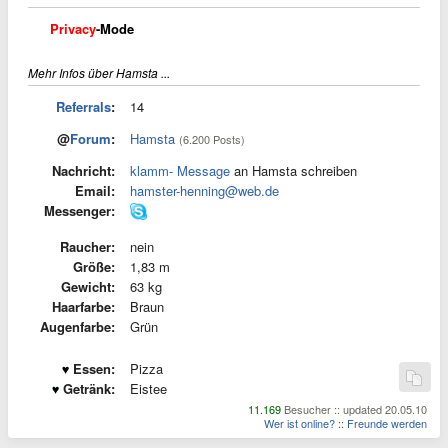
Privacy
-Mode
Mehr Infos über Hamsta ...
Referrals
:
14
@
Forum
:
Hamsta
(6.200 Posts)
Nachricht:
klamm- Message
an Hamsta schreiben
Email:
hamster-henning@web.de
Messenger:
Raucher:
nein
Größe:
1,83 m
Gewicht:
63 kg
Haarfarbe:
Braun
Augenfarbe:
Grün
Essen:
Pizza
Getränk:
Eistee
11.169
Besucher :: updated 20.05.10
Wer ist online?
::
Freunde werden