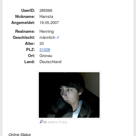
UserID:
285566
Nickname:
Hamsta
Angemeldet:
19.05.2007
Realname:
Henning
Geschlecht:
männlich
Alter:
33
PLZ:
31028
Ort:
Gronau
Land:
Deutschland
weitere Fotos
Online Status