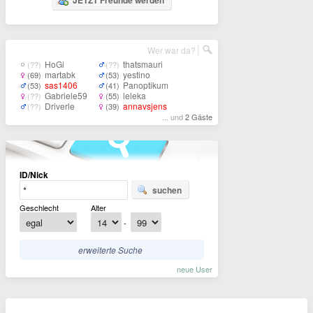
JETZT Freunde werden
Wer war da?
HoGi
thatsmauri
(??)
(??)
martabk
yestino
(69)
(53)
sas1406
Panoptikum
(53)
(41)
Gabriele59
leleka
(??)
(55)
Driverle
annavsjens
(??)
(39)
... und
2 Gäste
ID/Nick
suchen
Geschlecht
Alter
-
erweiterte Suche
neue User