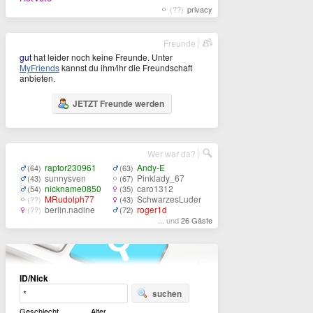
(??)
privacy
Freunde
gut
hat leider noch keine Freunde. Unter
MyFriends
kannst du ihm/ihr die Freundschaft
anbieten.
JETZT Freunde werden
Wer war da?
raptor230961
Andy-E
(64)
(63)
sunnysven
Pinklady_67
(43)
(67)
nickname0850
caro1312
(54)
(35)
MRudolph77
SchwarzesLuder
(??)
(43)
berlin.nadine
roger1d
(??)
(72)
... und
26 Gäste
ID/Nick
suchen
Geschlecht
Alter