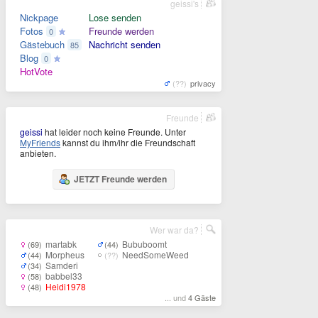
geissi's
Nickpage
Lose senden
Fotos
Freunde werden
0
Gästebuch
Nachricht senden
85
Blog
0
HotVote
(??)
privacy
Freunde
geissi
hat leider noch keine Freunde. Unter
MyFriends
kannst du ihm/ihr die Freundschaft
anbieten.
JETZT Freunde werden
Wer war da?
martabk
Bububoomt
(69)
(44)
Morpheus
NeedSomeWeed
(44)
(??)
Samderi
(34)
babbel33
(58)
Heidi1978
(48)
... und
4 Gäste