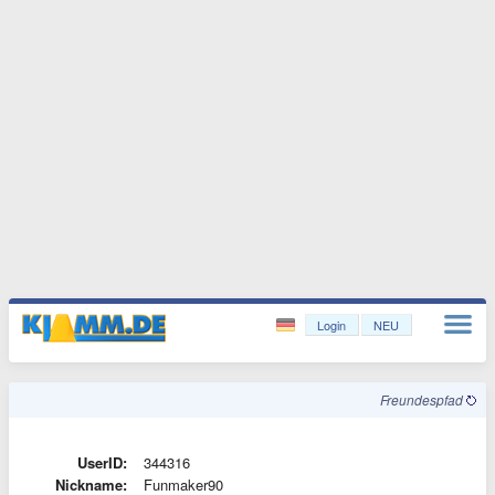
Login
NEU
Freundespfad
UserID:
344316
Nickname:
Funmaker90