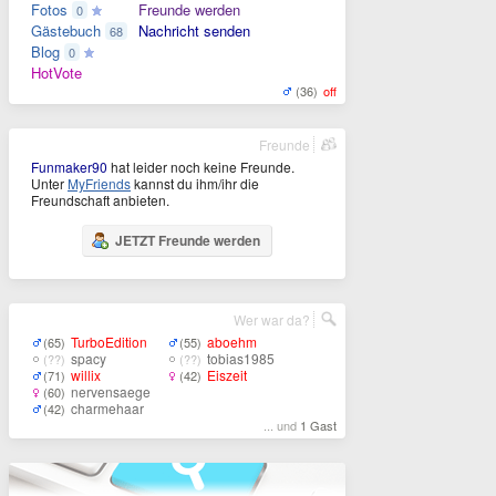
Fotos
Freunde werden
0
Gästebuch
Nachricht senden
68
Blog
0
HotVote
(36)
off
Freunde
Funmaker90
hat leider noch keine Freunde.
Unter
MyFriends
kannst du ihm/ihr die
Freundschaft anbieten.
JETZT Freunde werden
Wer war da?
TurboEdition
aboehm
(65)
(55)
spacy
tobias1985
(??)
(??)
willix
Eiszeit
(71)
(42)
nervensaege
(60)
charmehaar
(42)
... und
1 Gast