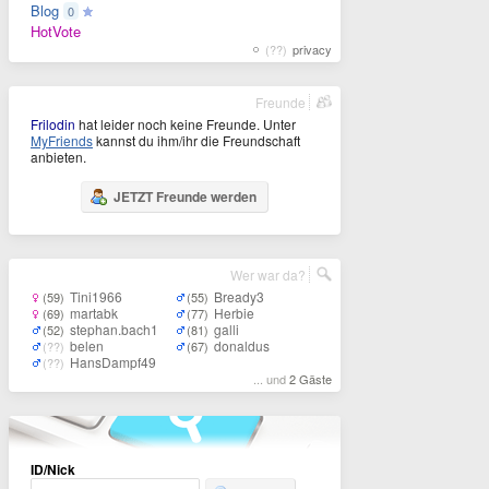
Blog
0
HotVote
(??)
privacy
Freunde
Frilodin
hat leider noch keine Freunde. Unter
MyFriends
kannst du ihm/ihr die Freundschaft
anbieten.
JETZT Freunde werden
Wer war da?
Tini1966
Bready3
(59)
(55)
martabk
Herbie
(69)
(77)
stephan.bach1
galli
(52)
(81)
belen
donaldus
(??)
(67)
HansDampf49
(??)
... und
2 Gäste
ID/Nick