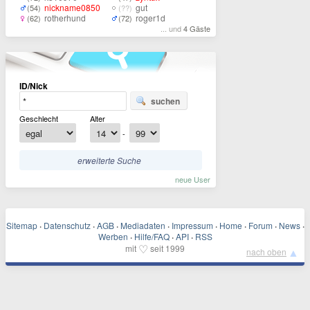
nickname0850
gut
(54)
(??)
rotherhund
roger1d
(62)
(72)
... und
4 Gäste
ID/Nick
suchen
Geschlecht
Alter
-
erweiterte Suche
neue User
Sitemap
·
Datenschutz
·
AGB
·
Mediadaten
·
Impressum
·
Home
·
Forum
·
News
·
Werben
·
Hilfe/FAQ
·
API
·
RSS
♡
mit
seit 1999
▲
nach oben