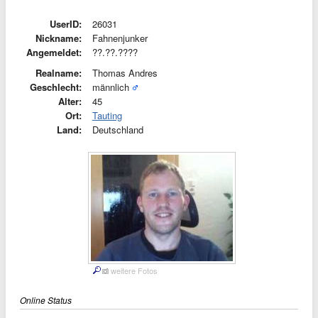
UserID:
26031
Nickname:
Fahnenjunker
Angemeldet:
??.??.????
Realname:
Thomas Andres
Geschlecht:
männlich
Alter:
45
Ort:
Tauting
Land:
Deutschland
weitere Fotos
Online Status