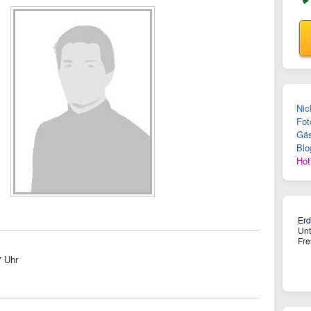
Nic
Fot
Gäs
Blo
Hot
Erd
Un
Fre
7 Uhr