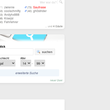
Wer war da?
zwienie
Saufnase
??)
(73)
coolschmitty
gh0strider
63)
(40)
Andyhx888
43)
Kraejsi
58)
Fahrlehrer
50)
... und
4 Gäste
Nick
suchen
chlecht
Alter
-
erweiterte Suche
neue User