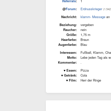
Referrals
:
1
@
Forum
:
Erdnusskrieger
(1.542
Nachricht:
klamm- Message
an 
Beziehung:
vergeben
Raucher:
nein
Größe:
1,75 m
Haarfarbe:
Braun
Augenfarbe:
Blau
Interessen:
Fußball, Klamm, Cha
Motto:
Lebe jeden Tag als wä
Kommentar:
.
Essen:
Pizza
Getränk:
Cola
Film:
Herr der Ringe