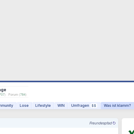
age
707
) · Forum (
784
)
munity
Lose
Lifestyle
WIN
Umfragen
Was ist klamm?
$$
Freundespfad