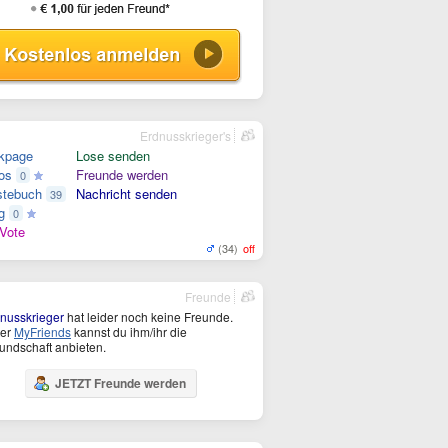
Erdnusskrieger's
kpage
Lose senden
os
Freunde werden
0
tebuch
Nachricht senden
39
g
0
Vote
(34)
off
Freunde
nusskrieger
hat leider noch keine Freunde.
ter
MyFriends
kannst du ihm/ihr die
undschaft anbieten.
JETZT Freunde werden