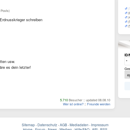
(
 Posts)
(
(
Erdnusskrieger schreiben
(
(
ID/
tten usw.
re es dein letzter!
Ges
5.710
Besucher :: updated 08.08.10
Wer ist online?
::
Freunde werden
Sitemap
·
Datenschutz
·
AGB
·
Mediadaten
·
Impressum
Home
·
Forum
·
News
·
Werben
·
Hilfe/FAQ
·
API
·
RSS