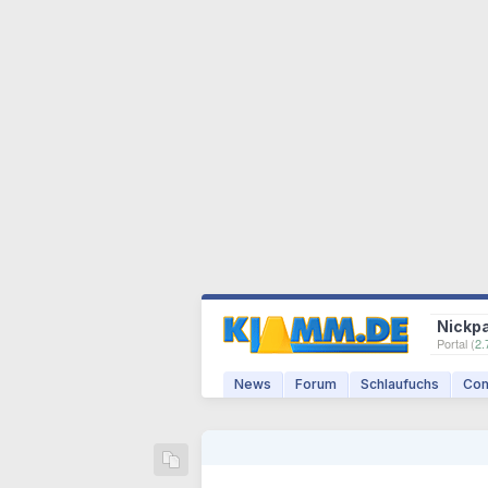
Nickp
Portal (
2.
News
Forum
Schlaufuchs
Com