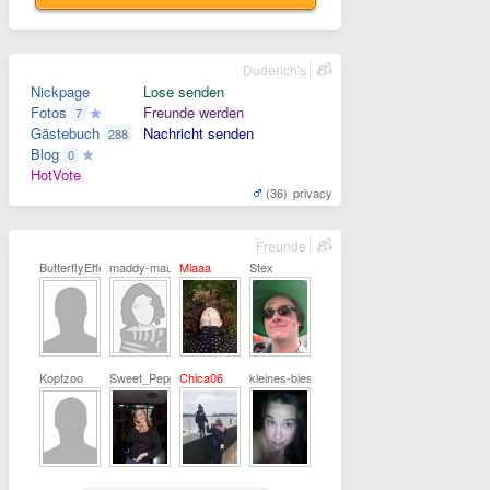
Duderich's
Nickpage
Lose senden
Fotos
Freunde werden
7
Gästebuch
Nachricht senden
288
Blog
0
HotVote
(36)
privacy
Freunde
ButterflyEffect
maddy-maus
Miaaa
Stex
Kopfzoo
Sweet_Pepper
Chica06
kleines-biest86