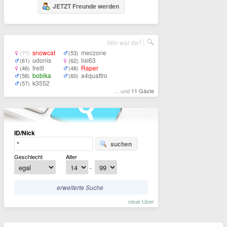
JETZT Freunde werden
Wer war da?
snowcat
meczone
(??)
(53)
udonis
lisi63
(61)
(62)
freiti
Raper
(46)
(48)
bobika
a4quattro
(58)
(60)
k3552
(57)
... und
11 Gäste
ID/Nick
suchen
Geschlecht
Alter
-
erweiterte Suche
neue User